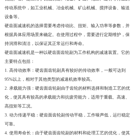
传动系统中，如工业机械、冶金机械、矿山机械、搅拌设备、输送
设备等。
硬齿面减速机的选择需要考虑传动比、扭矩、输入功率等参数，并
根据具体应用场景来确定。在使用过程中，需要进行定期维护，保
持润滑和清洁，以保证其正常运行和寿命。
硬齿面减速机是一种以硬齿面齿轮副为工作机构的减速装置。它的
主要特点包括：
1. 高传动效率：硬齿面齿轮副具有较好的传动效率，一般可达到
95%以上，相对于其他类型的减速机效率较高。
2. 承载能力强：硬齿面齿轮副由于齿轮的材料选择和制造工艺的优
化，使其具有较高的承载能力和抗疲劳能力，适用于重载、高速、
高扭矩等工况。
3. 动力传递平稳：硬齿面齿轮副传动平稳，工作噪声低，运行稳定
可靠。
4. 使用寿命长：由于硬齿面齿轮副的材料和处理工艺的优化，使其