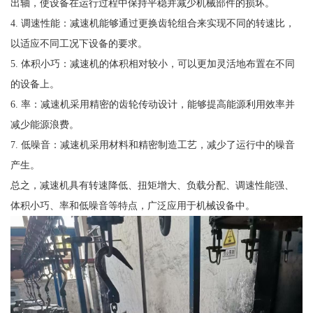
出轴，使设备在运行过程中保持平稳并减少机械部件的损坏。
4. 调速性能：减速机能够通过更换齿轮组合来实现不同的转速比，
以适应不同工况下设备的要求。
5. 体积小巧：减速机的体积相对较小，可以更加灵活地布置在不同
的设备上。
6. 率：减速机采用精密的齿轮传动设计，能够提高能源利用效率并
减少能源浪费。
7. 低噪音：减速机采用材料和精密制造工艺，减少了运行中的噪音
产生。
总之，减速机具有转速降低、扭矩增大、负载分配、调速性能强、
体积小巧、率和低噪音等特点，广泛应用于机械设备中。