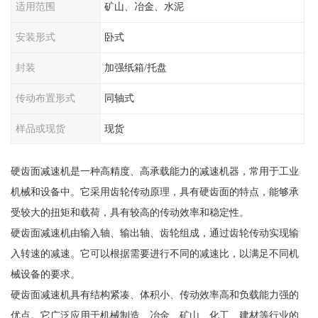
适用范围
矿山、冶金、水泥
安装形式
卧式
封装
加强纸箱/托盘
传动布置形式
同轴式
样品或现货
现货
硬齿面减速机是一种高精度、高承载能力的减速机器，常用于工业
机械和设备中。它采用齿轮传动原理，具有硬齿面的特点，能够承
受较大的扭矩和载荷，具有较高的传动效率和稳定性。
硬齿面减速机由输入轴、输出轴、齿轮组成，通过齿轮传动实现输
入转速的减速。它可以根据需要进行不同的减速比，以满足不同机
械设备的要求。
硬齿面减速机具有结构紧凑、体积小、传动效率高和负载能力强的
优点。它广泛应用于机械制造、冶金、矿山、化工、建材等行业的