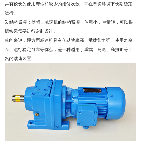
具有较长的使用寿命和较少的维修次数，可在恶劣环境下长期稳定
运行。
5. 结构紧凑：硬齿面减速机的结构紧凑，体积小，重量轻，可以根
据实际需要进行定制设计。
总的来说，硬齿面减速机具有传动效率高、承载能力强、使用寿命
长、运行稳定可靠等优点，是一种适用于重载、高速、高扭矩等工
况的减速装置。