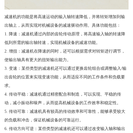
减速机的功能是将高速运动的输入轴转速降低，并将转矩增加到输
出轴上，从而实现对机械设备的减速驱动作用。具体功能包括：
1. 降速：减速机通过内部的齿轮传动原理，将高速输入轴的转速降
低到所需的输出轴转速，实现机械设备的减速功能。
2. 增扭：减速机在降速的同时，还可以根据需求对转矩进行调节，
使输出轴具有更大的扭矩输出能力。
3. 变速：某些类型的减速机还可以通过更换齿轮组合或调整输入/输
出齿轮的位置来实现变速功能，从而适应不同的工作条件和负载要
求。
4. 传动平稳：减速机通过精密配合和制造，可以实现、平稳的传
动，减小振动和噪声，从而提高机械设备的工作效率和稳定性。
5. 传动可靠：减速机具有较高的传动效率和可靠性，能够承受较大
的负载和冲击，保证机械设备的可靠运行。
6. 传动方向可逆：某些类型的减速机还可以通过改变输入轴和输出