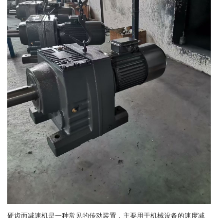
硬齿面减速机是一种常见的传动装置，主要用于机械设备的速度减