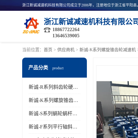
浙江新诚减速机科技有限公
18867722264
13646539005
当前位置：
首页
>
供应商机
>
新诚-K系列螺旋锥齿轮减速机
产品分类
product
新诚-R系列斜齿轮硬齿面减速机
新诚-K系列螺旋锥齿轮减速机
新诚-S系列蜗轮蜗杆齿轮减速机
新诚-F系列平行轴斜齿轮减速机