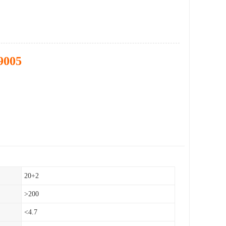
9005
20+2
>200
<4.7