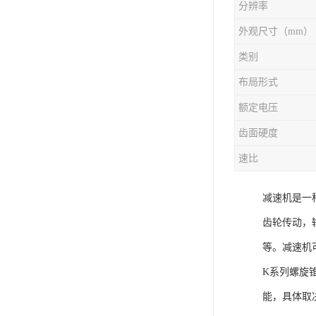
分辨率
外观尺寸（mm）
类别
布局形式
额定电压
齿面硬度
速比
减速机是一
齿轮传动，
等。减速机
K系列螺旋
能，具体取