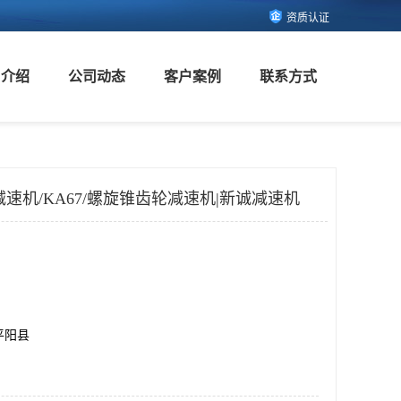
资质认证
司介绍
公司动态
客户案例
联系方式
速机/KA67/螺旋锥齿轮减速机|新诚减速机
平阳县