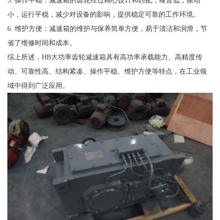
5. 操作平稳：减速箱的齿轮经过精心设计和匹配，噪音低，振动
小，运行平稳，减少对设备的影响，提供稳定可靠的工作环境。
6. 维护方便：减速箱的维护与保养简单方便，易于清洁和润滑，节
省了维修时间和成本。
综上所述，HB大功率齿轮减速箱具有高功率承载能力、高精度传
动、可靠性高、结构紧凑、操作平稳、维护方便等特点，在工业领
域中得到广泛应用。