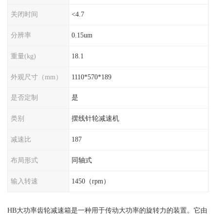
关闭时间
<4.7
分辨率
0.15um
重量(kg)
18.1
外观尺寸（mm）
1110*570*189
是否定制
是
类别
摆线针轮减速机
减速比
187
布局形式
同轴式
输入转速
1450（rpm）
HB大功率齿轮减速箱是一种用于传动大功率的旋转力的装置。它由