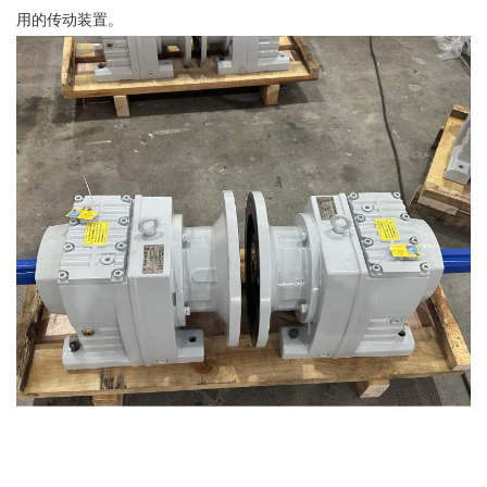
用的传动装置。