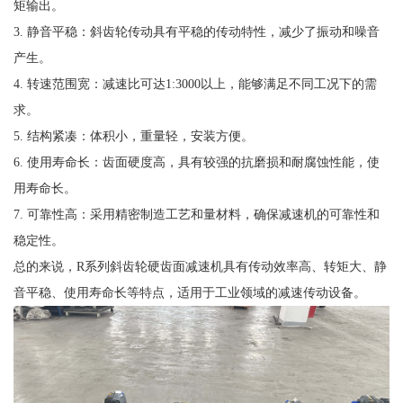
矩输出。
3. 静音平稳：斜齿轮传动具有平稳的传动特性，减少了振动和噪音
产生。
4. 转速范围宽：减速比可达1:3000以上，能够满足不同工况下的需
求。
5. 结构紧凑：体积小，重量轻，安装方便。
6. 使用寿命长：齿面硬度高，具有较强的抗磨损和耐腐蚀性能，使
用寿命长。
7. 可靠性高：采用精密制造工艺和量材料，确保减速机的可靠性和
稳定性。
总的来说，R系列斜齿轮硬齿面减速机具有传动效率高、转矩大、静
音平稳、使用寿命长等特点，适用于工业领域的减速传动设备。