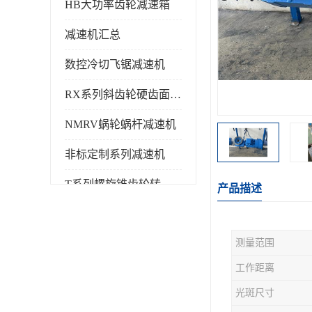
HB大功率齿轮减速箱
减速机汇总
数控冷切飞锯减速机
RX系列斜齿轮硬齿面减速机
NMRV蜗轮蜗杆减速机
非标定制系列减速机
T系列螺旋锥齿轮转向箱
产品描述
测量范围
工作距离
光斑尺寸