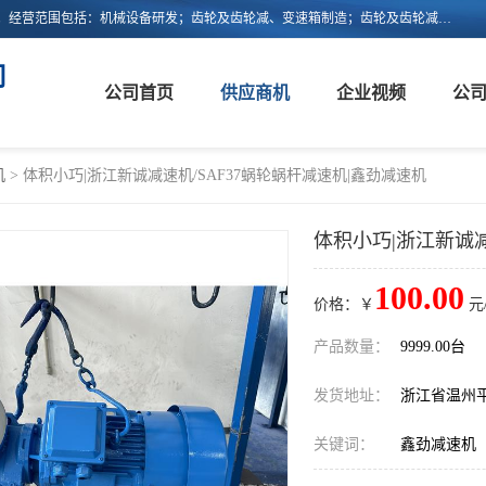
浙江新诚减速机科技有限公司成立于2006年，注册地位于浙江省平阳县。经营范围包括：机械设备研发；齿轮及齿轮减、变速箱制造；齿轮及齿轮减、变速箱销售；轴承、齿轮和传动部件制造；轴承、齿轮和传动部件销售；货物进出口；技术进出口等。
司
公司首页
供应商机
企业视频
公
机
> 体积小巧|浙江新诚减速机/SAF37蜗轮蜗杆减速机|鑫劲减速机
体积小巧|浙江新诚减
100.00
价格：￥
元
产品数量：
9999.00台
发货地址：
浙江省温州
关键词：
鑫劲减速机