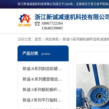
浙江新诚减速机科技有限公
18867722264
13646539005
当前位置：
首页
>
供应商机
>
新诚-S系列蜗轮蜗杆齿轮减速
产品分类
product
新诚-R系列斜齿轮硬齿面减速机
新诚-K系列螺旋锥齿轮减速机
新诚-S系列蜗轮蜗杆齿轮减速机
新诚-F系列平行轴斜齿轮减速机