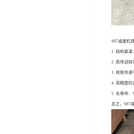
S87减速机
1. 结构
2. 高传
3. 转矩
4. 高精
5. 长寿
总之，S8