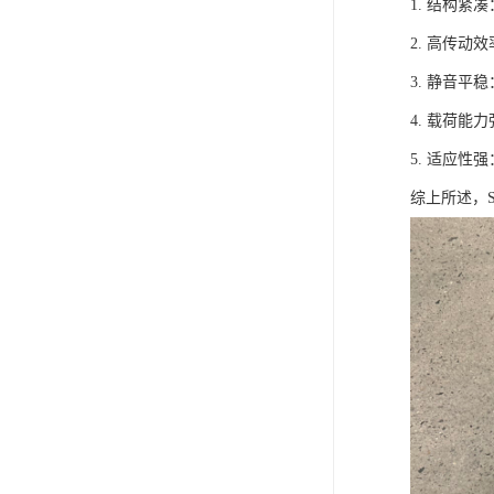
1. 结构
2. 高传
3. 静音
4. 载荷
5. 适应
综上所述，