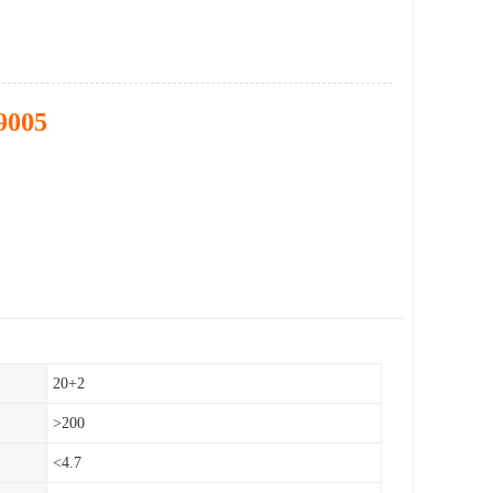
9005
20+2
>200
<4.7