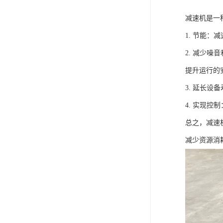
减速机是一
1. 节能
2. 减少
提升运行的
3. 延长
4. 实现
总之，减速
减少资源消