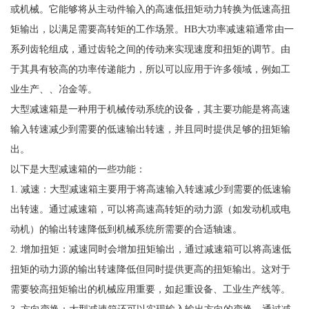
或机械。它能够将从主动件输入的高速低扭矩动力转换为低速高扭
矩输出，以满足需要高转矩的工作场景。HB大功率减速箱通常由一
系列齿轮组成，通过齿轮之间的传动来实现速度和扭矩的调节。由
于其具有较高的功率传递能力，所以可以应用于许多领域，例如工
业生产、、冶金等。
大型减速箱是一种用于机械传动系统的设备，其主要功能是将高速
输入转速减少到需要的低速输出转速，并且同时提供足够的扭矩输
出。
以下是大型减速箱的一些功能：
1. 减速：大型减速箱主要用于将高速输入转速减少到需要的低速输
出转速。通过减速箱，可以将高速高转矩的动力源（如发动机或电
动机）的输出转速降低到机械系统所需要的合适轴速。
2. 增加扭矩：减速同时会增加扭矩输出，通过减速箱可以将高速低
扭矩的动力源的输出转速降低但同时提供更高的扭矩输出。这对于
需要较高扭矩输出的机械应用重要，如起重设备、工业生产线等。