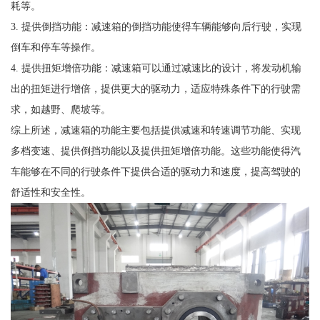
耗等。
3. 提供倒挡功能：减速箱的倒挡功能使得车辆能够向后行驶，实现
倒车和停车等操作。
4. 提供扭矩增倍功能：减速箱可以通过减速比的设计，将发动机输
出的扭矩进行增倍，提供更大的驱动力，适应特殊条件下的行驶需
求，如越野、爬坡等。
综上所述，减速箱的功能主要包括提供减速和转速调节功能、实现
多档变速、提供倒挡功能以及提供扭矩增倍功能。这些功能使得汽
车能够在不同的行驶条件下提供合适的驱动力和速度，提高驾驶的
舒适性和安全性。