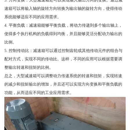
3. 方向变换：大型减速箱还可以实现输入输出方向的变换。通过减
速箱可以将输入轴的旋转方向转换为输出轴的旋转方向，使得传动
系统能够适应不同的应用需求。
4. 平衡负载：减速箱能够平衡负载，将动力传递到多个输出轴上，
使得多个执行机构的负载得到均衡，并且能够灵活分配动力输出的
比例。
5. 控制传动比：减速箱可以通过控制齿轮或其他传动元件的组合与
配对方式，实现不同的传动比。这样，不同的应用可以根据需要调
整输出转速和扭矩的比例。
总之，大型减速箱可以调整动力传递系统的转速和扭矩，实现转速
的减少和扭矩输出的增加，并且还可以实现方向变换和平衡负载的
功能，从而适应不同的工业应用需求。