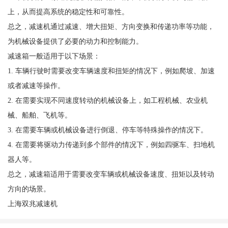
上，从而提高系统的稳定性和可靠性。
总之，减速机通过减速、增大扭矩、方向变换和传递功率等功能，
为机械设备提供了必要的动力和控制能力。
减速箱一般适用于以下场景：
1. 车辆行驶时需要改变车辆速度和扭矩的情况下，例如爬坡、加速
或者减速等操作。
2. 在需要实现不同速度转动的机械设备上，如工程机械、农业机
械、船舶、飞机等。
3. 在需要车辆或机械设备进行倒退、停车等特殊操作的情况下。
4. 在需要将驱动力传递到多个部件的情况下，例如四驱车、扫地机
器人等。
总之，减速箱适用于需要改变车辆或机械设备速度、扭矩以及转动
方向的场景。
上海双兆减速机