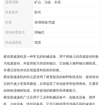
适用范围
矿山、冶金、水泥
安装形式
卧式
封装
加强纸箱/托盘
传动布置形式
同轴式
样品或现货
现货
硬齿面减速机是一种常见的机械设备，用于将输入的高速旋动转换
为低速旋动，并提供较大的扭矩输出。它由输入轴和输出轴组成，
并通过齿轮传动实现速度和扭矩的转换。
硬齿面减速机的特点是使用了硬度较高的材料制造齿轮，使得传动
过程中减少变形和磨损，从而提高了传动效率和使用寿命。它通常
由铸铁或钢材制成，具有较强的耐磨性和承载能力。
硬齿面减速机广泛应用于工业和机械设备中，如输送设备、搅拌
机、冶金设备、纺织设备等。它可以根据需求选择不同的减速比