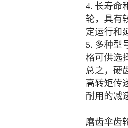
4. 长
轮，具有
定运行和
5. 多
格可供选
总之，硬
高转矩传
耐用的减
磨齿伞齿