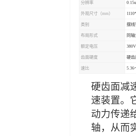
分辨率
0.15
外观尺寸（mm）
1110
类别
摆线
布局形式
同轴
额定电压
380V
齿面硬度
硬齿
速比
5.36
硬齿面减
速装置。
动力传递
轴，从而