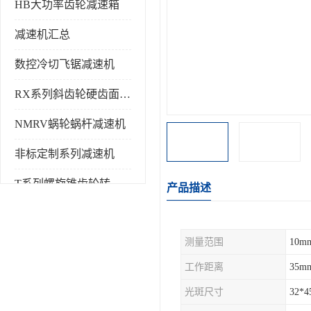
HB大功率齿轮减速箱
减速机汇总
数控冷切飞锯减速机
RX系列斜齿轮硬齿面减速机
NMRV蜗轮蜗杆减速机
非标定制系列减速机
T系列螺旋锥齿轮转向箱
产品描述
测量范围
10m
工作距离
35m
光斑尺寸
32*4