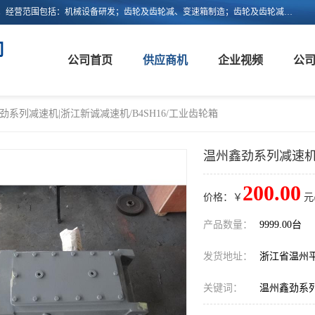
浙江新诚减速机科技有限公司成立于2006年，注册地位于浙江省平阳县。经营范围包括：机械设备研发；齿轮及齿轮减、变速箱制造；齿轮及齿轮减、变速箱销售；轴承、齿轮和传动部件制造；轴承、齿轮和传动部件销售；货物进出口；技术进出口等。
司
公司首页
供应商机
企业视频
公
劲系列减速机|浙江新诚减速机/B4SH16/工业齿轮箱
温州鑫劲系列减速机|
200.00
价格：￥
元
产品数量：
9999.00台
发货地址：
浙江省温州
关键词：
温州鑫劲系