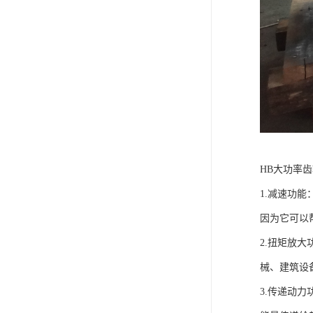
HB大功率
1.减速功
因为它可以
2.扭矩放
械、建筑设
3.传递动