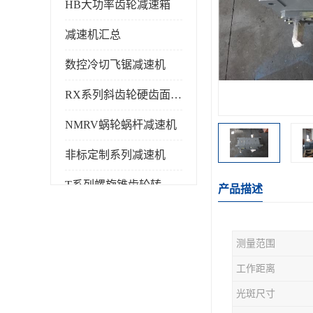
HB大功率齿轮减速箱
减速机汇总
数控冷切飞锯减速机
RX系列斜齿轮硬齿面减速机
NMRV蜗轮蜗杆减速机
非标定制系列减速机
T系列螺旋锥齿轮转向箱
产品描述
测量范围
工作距离
光斑尺寸