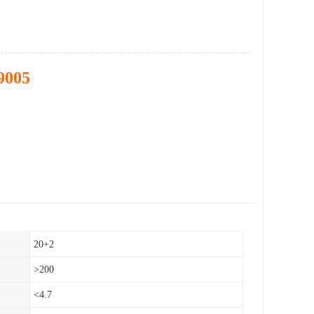
9005
20+2
>200
<4.7