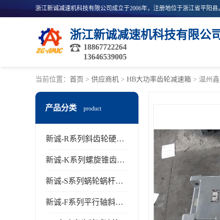
浙江新诚减速机科技有限公
18867722264
13646539005
当前位置：
首页
>
供应商机
>
HB大功率齿轮减速箱
> 温州鑫
产品分类
product
新诚-R系列斜齿轮硬齿面减速机
新诚-K系列螺旋锥齿轮减速机
新诚-S系列蜗轮蜗杆齿轮减速机
新诚-F系列平行轴斜齿轮减速机