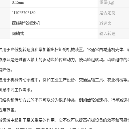
0.15um
重量(kg)
1110*570*189
是否定制
摆线针轮减速机
减速比
同轴式
输入转速
种用于降低旋转速度和增加输出扭矩的机械装置。它通常由减速机壳体、
作原理是通过输入轴上的驱动齿轮传递动力，使齿轮组转动。齿轮组中的
度降低。
应用于机械传动系统中，例如工业生产设备、交通运输工具、农业机械等
满足不同工作需求。
其结构和传动方式的不同可以分为很多种类，例如齿轮减速机、行星减速
适用范围。
械领域中起到了至关重要的作用，它不仅可以提高机械设备的效率和可靠