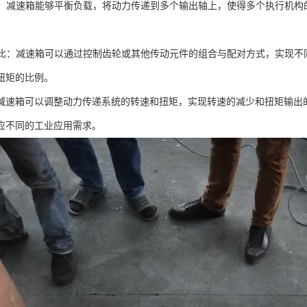
负载：减速箱能够平衡负载，将动力传递到多个输出轴上，使得多个执行机
传动比：减速箱可以通过控制齿轮或其他传动元件的组合与配对方式，实现
扭矩的比例。
减速箱可以调整动力传递系统的转速和扭矩，实现转速的减少和扭矩输出
应不同的工业应用需求。