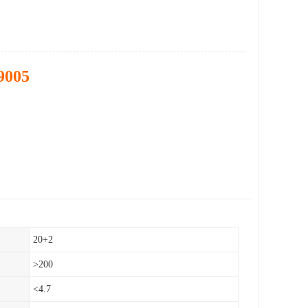
9005
20+2
>200
<4.7