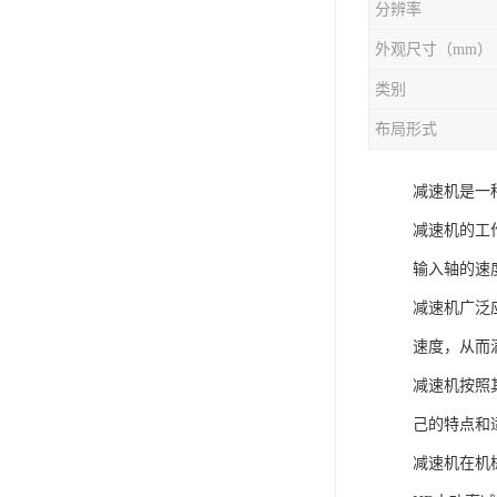
分辨率
外观尺寸（mm）
类别
布局形式
减速机是一
减速机的工
输入轴的速
减速机广泛
速度，从而
减速机按照
己的特点和
减速机在机