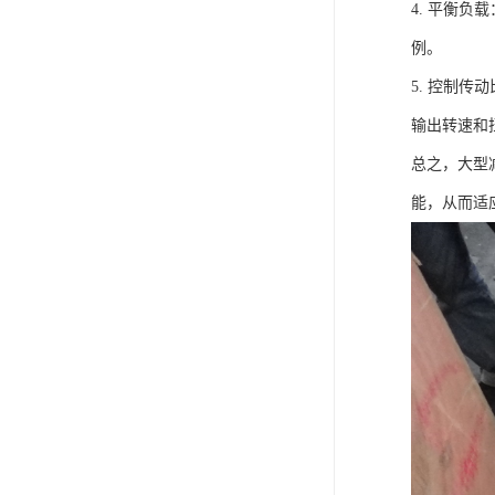
4. 平衡
例。
5. 控制
输出转速和
总之，大型
能，从而适