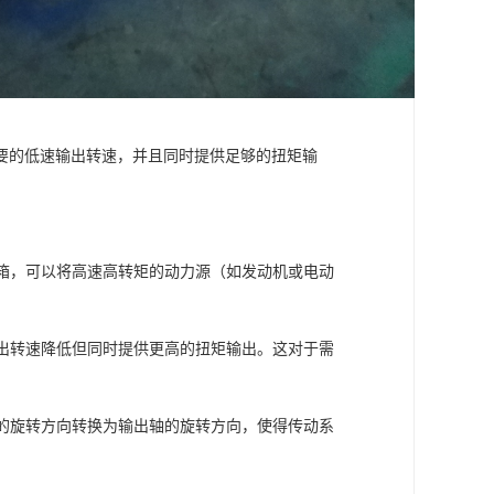
要的低速输出转速，并且同时提供足够的扭矩输
速箱，可以将高速高转矩的动力源（如发动机或电动
输出转速降低但同时提供更高的扭矩输出。这对于需
轴的旋转方向转换为输出轴的旋转方向，使得传动系