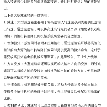
输入转速减少到需要的低速输出转速，并且同时提供足够的扭矩输
出。
以下是大型减速箱的一些功能：
1. 减速：大型减速箱主要用于将高速输入转速减少到需要的低速输
出转速。通过减速箱，可以将高速高转矩的动力源（如发动机或电
动机）的输出转速降低到机械系统所需要的合适轴速。
2. 增加扭矩：减速同时会增加扭矩输出，通过减速箱可以将高速低
扭矩的动力源的输出转速降低但同时提供更高的扭矩输出。这对于
需要较高扭矩输出的机械应用重要，如起重设备、工业生产线等。
3. 方向变换：大型减速箱还可以实现输入输出方向的变换。通过减
速箱可以将输入轴的旋转方向转换为输出轴的旋转方向，使得传动
系统能够适应不同的应用需求。
4. 平衡负载：减速箱能够平衡负载，将动力传递到多个输出轴上，
使得多个执行机构的负载得到均衡，并且能够灵活分配动力输出的
比例。
5. 控制传动比：减速箱可以通过控制齿轮或其他传动元件的组合与