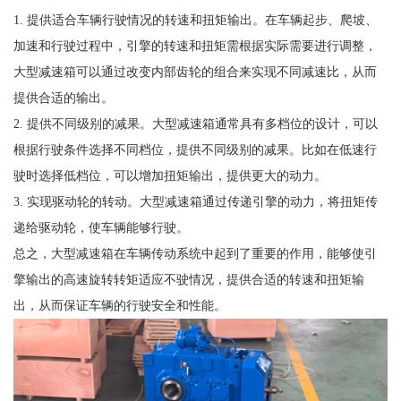
1. 提供适合车辆行驶情况的转速和扭矩输出。在车辆起步、爬坡、
加速和行驶过程中，引擎的转速和扭矩需根据实际需要进行调整，
大型减速箱可以通过改变内部齿轮的组合来实现不同减速比，从而
提供合适的输出。
2. 提供不同级别的减果。大型减速箱通常具有多档位的设计，可以
根据行驶条件选择不同档位，提供不同级别的减果。比如在低速行
驶时选择低档位，可以增加扭矩输出，提供更大的动力。
3. 实现驱动轮的转动。大型减速箱通过传递引擎的动力，将扭矩传
递给驱动轮，使车辆能够行驶。
总之，大型减速箱在车辆传动系统中起到了重要的作用，能够使引
擎输出的高速旋转转矩适应不驶情况，提供合适的转速和扭矩输
出，从而保证车辆的行驶安全和性能。