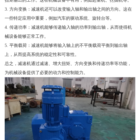
3. 方向变换：减速机还可以改变输入轴和输出轴之间的方向。这在
一些特定应用中重要，例如汽车的驱动系统、旋转台等。
4. 传递功率：减速机能够传递输入轴的功率到输出轴，从而使得机
械设备能够正常工作。
5. 平衡载荷：减速机能够将输入轴上的不平衡载荷平衡到输出轴
上，从而提高系统的稳定性和可靠性。
总之，减速机通过减速、增大扭矩、方向变换和传递功率等功能，
为机械设备提供了必要的动力和控制能力。