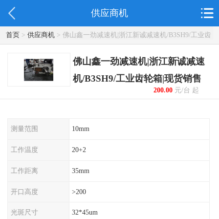
供应商机
首页
>
供应商机
> 佛山鑫一劲减速机|浙江新诚减速机/B3SH9/工业齿
轮箱|现货销售
佛山鑫一劲减速机|浙江新诚减速
机/B3SH9/工业齿轮箱|现货销售
200.00
元/台 起
测量范围
10mm
工作温度
20+2
工作距离
35mm
开口高度
>200
光斑尺寸
32*45um