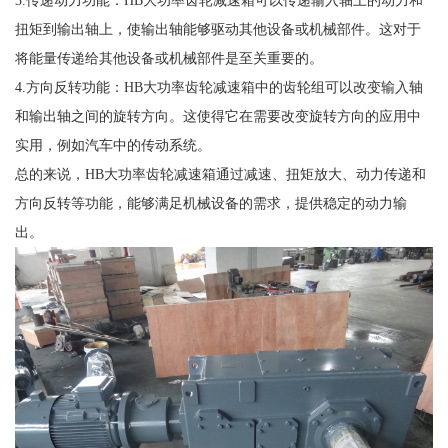
3.传递动力功能：HB大功率齿轮减速箱可以传递输入轴上的动力和
扭矩到输出轴上，使输出轴能够驱动其他设备或机械部件。这对于
将能量传递给其他设备或机械部件是至关重要的。
4.方向反转功能：HB大功率齿轮减速箱中的齿轮组可以改变输入轴
和输出轴之间的旋转方向。这使得它在需要改变旋转方向的应用中
实用，例如汽车中的传动系统。
总的来说，HB大功率齿轮减速箱通过减速、扭矩放大、动力传递和
方向反转等功能，能够满足机械设备的需求，提供稳定的动力输
出。