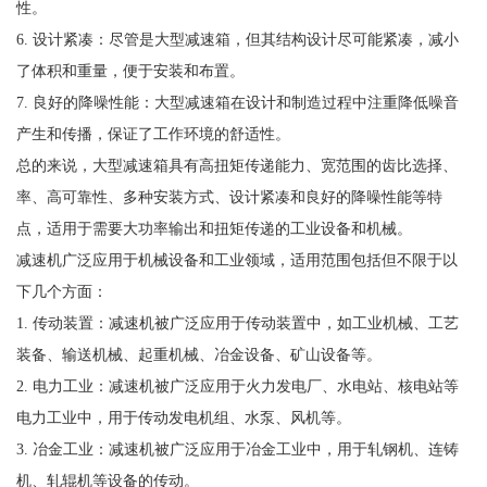
性。
6. 设计紧凑：尽管是大型减速箱，但其结构设计尽可能紧凑，减小
了体积和重量，便于安装和布置。
7. 良好的降噪性能：大型减速箱在设计和制造过程中注重降低噪音
产生和传播，保证了工作环境的舒适性。
总的来说，大型减速箱具有高扭矩传递能力、宽范围的齿比选择、
率、高可靠性、多种安装方式、设计紧凑和良好的降噪性能等特
点，适用于需要大功率输出和扭矩传递的工业设备和机械。
减速机广泛应用于机械设备和工业领域，适用范围包括但不限于以
下几个方面：
1. 传动装置：减速机被广泛应用于传动装置中，如工业机械、工艺
装备、输送机械、起重机械、冶金设备、矿山设备等。
2. 电力工业：减速机被广泛应用于火力发电厂、水电站、核电站等
电力工业中，用于传动发电机组、水泵、风机等。
3. 冶金工业：减速机被广泛应用于冶金工业中，用于轧钢机、连铸
机、轧辊机等设备的传动。