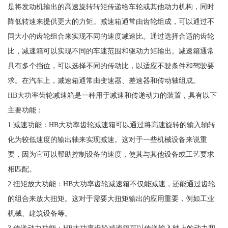
是将发动机输出的高速旋转转矩传递给车轮或其他动力机构，同时
降低转速来提供更大的力矩。减速箱通常由齿轮组成，可以通过不
同大小的齿轮组合来实现不同的速度减速比。通过选择合适的齿轮
比，减速箱可以实现不同的车速范围和驱动力矩输出。减速箱通常
具有多个挡位，可以选择不同的传动比，以适应不驶条件和驾驶要
求。在汽车上，减速箱通常由变速器、差速器和传动轴组成。
HB大功率齿轮减速箱是一种用于减速和传递动力的装置，具有以下
主要功能：
1.减速功能：HB大功率齿轮减速箱可以通过将高速旋转的输入轴转
化为较低速度的输出轴来实现减速。这对于一些机械设备来说重
要，因为它可以帮助控制设备的速度，使其与其他设备或工艺要求
相匹配。
2.扭矩放大功能：HB大功率齿轮减速箱不仅能减速，还能通过齿轮
的组合来放大扭矩。这对于需要大扭矩输出的应用重要，例如工业
机械、建筑设备等。