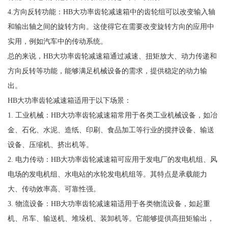
4.方向反转功能：HB大功率齿轮减速箱中的齿轮组可以改变输入轴
和输出轴之间的旋转方向。这使得它在需要改变旋转方向的应用中
实用，例如汽车中的传动系统。
总的来说，HB大功率齿轮减速箱通过减速、扭矩放大、动力传递和
方向反转等功能，能够满足机械设备的需求，提供稳定的动力输
出。
HB大功率齿轮减速箱适用于以下场景：
1. 工业机械：HB大功率齿轮减速箱常用于各类工业机械设备，如冶
金、石化、水泥、造纸、印刷、食品加工等行业的搅拌设备、输送
设备、压缩机、挤出机等。
2. 电力传动：HB大功率齿轮减速箱可应用于发电厂的发电机组、风
电场的发电机组、水电站的水轮发电机组等。其特点是承载能力
大、传动效率高、可靠性强。
3. 物流设备：HB大功率齿轮减速箱适用于各类物流设备，如起重
机、吊车、输送机、堆垛机、装卸机等。它能够提供高扭矩输出，