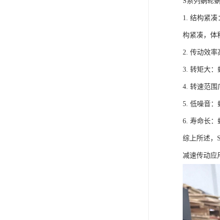
S系列蜗轮
1. 结构
构紧凑，体
2. 传动
3. 转矩
4. 转速
5. 低噪
6. 寿命
综上所述，
减速传动应