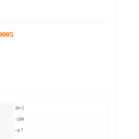
9005
20+2
>200
<4.7