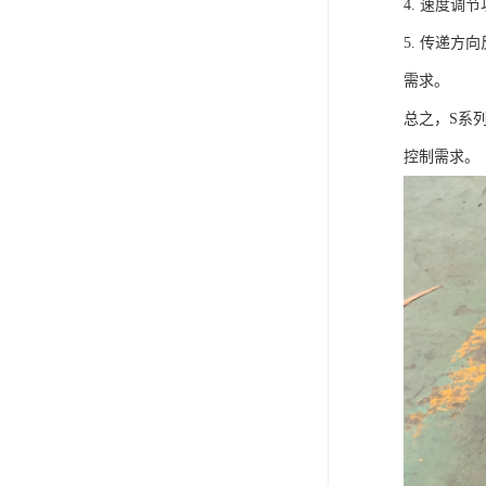
4. 速度
5. 传递
需求。
总之，S系
控制需求。