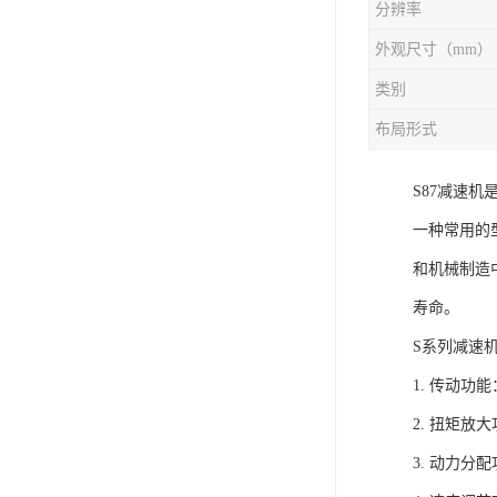
分辨率
外观尺寸（mm）
类别
布局形式
S87减速
一种常用的
和机械制造
寿命。
S系列减速
1. 传动
2. 扭矩
3. 动力