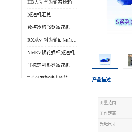
HB大功率齿轮减速箱
减速机汇总
数控冷切飞锯减速机
RX系列斜齿轮硬齿面减速机
NMRV蜗轮蜗杆减速机
非标定制系列减速机
T系列螺旋锥齿轮转向箱
产品描述
测量范围
工作距离
光斑尺寸