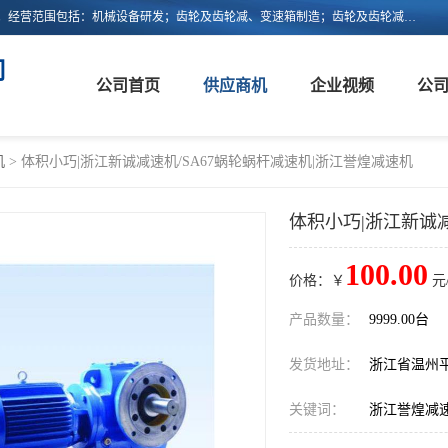
浙江新诚减速机科技有限公司成立于2006年，注册地位于浙江省平阳县。经营范围包括：机械设备研发；齿轮及齿轮减、变速箱制造；齿轮及齿轮减、变速箱销售；轴承、齿轮和传动部件制造；轴承、齿轮和传动部件销售；货物进出口；技术进出口等。
司
公司首页
供应商机
企业视频
公
机
> 体积小巧|浙江新诚减速机/SA67蜗轮蜗杆减速机|浙江誉煌减速机
体积小巧|浙江新诚减
100.00
价格：￥
元
产品数量：
9999.00台
发货地址：
浙江省温州
关键词：
浙江誉煌减