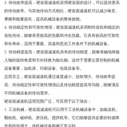
3. 传动效率提高：硬齿面减速机采用硬齿面的设计，可以提供更高
的传动效率。与其他传动方式相比，硬齿面减速机可以减少噪音、
摩擦和能量损失，提高机械设备的整体效能。
4. 传动稳定性和可靠性增强：硬齿面减速机采用刚性齿轮和稳定的
齿轮传动，能够承受较高的负载和冲击负载。它具有较高的可靠性
和长寿命，适用于重载、高速和恶劣工作条件下的机械设备。
5. 传动精度提高：硬齿面减速机具有的传动精度，能够准确地将输
入轴的旋转角度和方向转换为输出轴。这对于需要位置控制的机械
设备重要，如机床、印刷设备、包装设备等。
总而言之，硬齿面减速机通过速度减小、扭矩增大、传动效率提
高、传动稳定性和可靠性增强以及传动精度提高等功能，能够满足
不同机械设备的传动需求。
硬齿面减速机适用范围广泛，可应用于以下场合：
1. 工业机械：硬齿面减速机可以用于工业机械设备中，如输送机、
颗粒机、破碎机、挤压机、搅拌机等。它们能够提供必要的转速降
低和转矩增大，使机械设备能够正常运转。