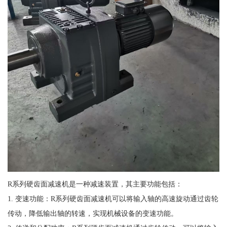
R系列硬齿面减速机是一种减速装置，其主要功能包括：
1. 变速功能：R系列硬齿面减速机可以将输入轴的高速旋动通过齿轮
传动，降低输出轴的转速，实现机械设备的变速功能。