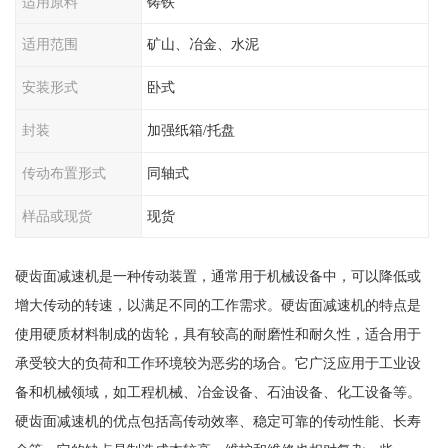
适用原料
铸铁
适用范围
矿山、冶金、水泥
安装形式
卧式
封装
加强纸箱/托盘
传动布置形式
同轴式
样品或现货
现货
硬齿面减速机是一种传动装置，通常用于机械设备中，可以降低或
增大传动的转速，以满足不同的工作需求。硬齿面减速机的特点是
使用硬质材料制成的齿轮，具有较高的耐磨性和耐久性，适合用于
承受较大的负荷和工作环境较为恶劣的场合。它广泛应用于工业设
备和机械领域，如工程机械、冶金设备、石油设备、化工设备等。
硬齿面减速机的优点包括高传动效率、稳定可靠的传动性能、长寿