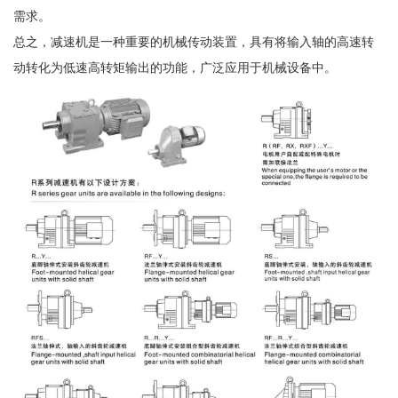
需求。
总之，减速机是一种重要的机械传动装置，具有将输入轴的高速转
动转化为低速高转矩输出的功能，广泛应用于机械设备中。