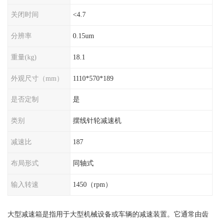
关闭时间
<4.7
分辨率
0.15um
重量(kg)
18.1
外观尺寸（mm）
1110*570*189
是否定制
是
类别
摆线针轮减速机
减速比
187
布局形式
同轴式
输入转速
1450（rpm）
大型减速箱是指用于大型机械设备或车辆的减速装置。它通常由齿