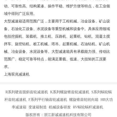
动、可靠性高、结构紧凑、操作平稳、维护方便等特点，在工业领
域中得到广泛应用。
大型减速箱适用范围广泛，主要用于工程机械、冶金设备、矿山设
备、石油化工设备、水泥设备等重型机械和设备中。具体应用领域
包括挖掘机、装载机、推土机、压路机、起重机、钻机、混凝土搅
拌车、旋挖钻机、桩工机械、塔吊、起重机械、石油钻机、矿山机
械、冶金设备、水泥设备等。大型减速箱具有承载能力强、传动比
范围广、稳定可靠等特点，能满足重载、低速、大扭矩的工况要
求。
上海双兆减速机
R系列硬齿面斜齿轮减速机 K系列螺旋锥齿轮减速机 S系列蜗轮蜗
杆齿轮减速机 F系列平行轴齿轮减速机 螺旋锥齿轮转向箱 HB大功
率减速箱 变速箱制造 机械设备研发 RV蜗轮蜗杆减速机
版权所有：浙江新诚减速机科技有限公司