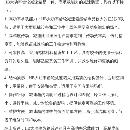
HB大功率齿轮减速箱是一种、高承载能力的减速装置，具有以下特
点：
1. 高功率承载能力：HB大功率齿轮减速箱能够承受较大的扭矩和载
荷，适用于大型机械设备和工业生产线等需要高功率输出的场合。
2. 高精度传动：减速比可按照用户需求定制，传动效率高，传动精
度高，能够保证减速箱的工作稳定性和可靠性。
3. 可靠性高：采用的材料和精密加工工艺，具有较长的使用寿命和
良好的耐久性，能够适应恶劣工作环境，并减少维修和更换的频
率。
4. 结构紧凑：HB大功率齿轮减速箱采用紧凑的结构设计，占用空间
小，重量轻，便于安装和布置，适用于空间有限的场所。
5. 操作平稳：减速箱的齿轮经过精心设计和匹配，噪音低，振动
小，运行平稳，减少对设备的影响，提供稳定可靠的工作环境。
6. 维护方便：减速箱的维护与保养简单方便，易于清洁和润滑，节
省了维修时间和成本。
综上所述，HB大功率齿轮减速箱具有高功率承载能力、高精度传