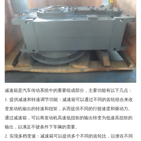
减速箱是汽车传动系统中的重要组成部分，主要功能有以下几点：
1. 提供减速和转速调节功能：减速箱可以通过不同的齿轮组合来改
变发动机输出的转速和扭矩，从而提供不同的行驶速度和驱动力。
通过减速箱，可以将发动机高速低扭矩的输出转变为低速高扭矩的
输出，以满足不驶条件下车辆的需要。
2. 实现多档变速：减速箱可以提供多个不同的齿轮比，以便在不同