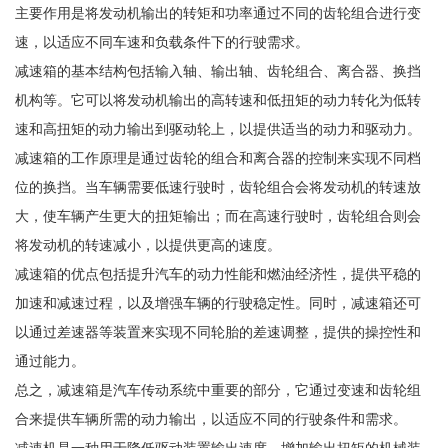
主要作用是将发动机输出的转矩和功率通过不同的齿轮组合进行变
速，以适应不同车速和负载条件下的行驶需求。
减速箱的基本结构包括输入轴、输出轴、齿轮组合、离合器、换挡
机构等。它可以将发动机输出的高转速和低扭矩的动力转化为低转
速和高扭矩的动力输出到驱动轮上，以提供适当的动力和驱动力。
减速箱的工作原理是通过齿轮的组合和离合器的控制来实现不同档
位的换挡。当车辆需要低速行驶时，齿轮组合会将发动机的转速放
大，使车辆产生更大的扭矩输出；而在高速行驶时，齿轮组合则会
将发动机的转速减小，以提供更高的速度。
减速箱的优点包括提升汽车的动力性能和燃油经济性，提供平稳的
加速和减速过程，以及增强车辆的行驶稳定性。同时，减速箱还可
以通过差速器等装置来实现不同轮胎的差速调整，提供的操控性和
通过能力。
总之，减速箱是汽车传动系统中重要的部分，它通过变速和齿轮组
合来提供车辆所需的动力输出，以适应不同的行驶条件和需求。