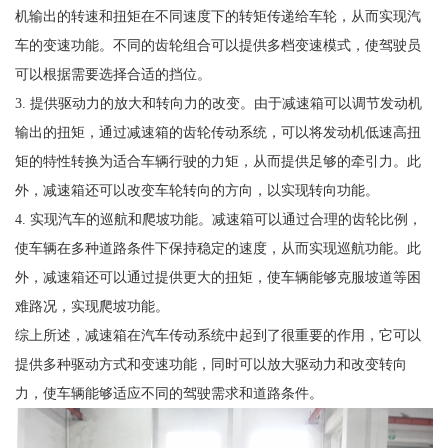
机输出的转速和扭矩在不同速度下的转矩传递给车轮，从而实现汽
车的变速功能。不同的齿轮组合可以提供多档变速模式，使驾驶员
可以根据需要选择合适的挡位。
3. 提供驱动力的放大和转向力的改变。由于减速箱可以调节发动机
输出的扭矩，通过减速箱的齿轮传动系统，可以将发动机低速高扭
矩的特性转换为适合车辆行驶的力矩，从而提供足够的牵引力。此
外，减速箱还可以改变车轮转向的方向，以实现转向功能。
4. 实现汽车的巡航和爬坡功能。减速箱可以通过合理的齿轮比例，
使车辆在多种道路条件下保持稳定的速度，从而实现巡航功能。此
外，减速箱还可以通过提供更大的扭矩，使车辆能够克服坡道等困
难路况，实现爬坡功能。
综上所述，减速箱在汽车传动系统中起到了很重要的作用，它可以
提供多种驱动方式和变速功能，同时可以放大驱动力和改变转向
力，使车辆能够适应不同的驾驶需求和道路条件。