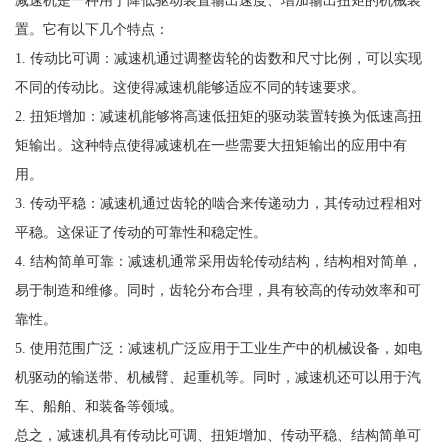
减速机是一种用于降低驱动装置输出速度、增加输出扭矩的机械装
置。它有以下几个特点：
1. 传动比可调：减速机通过调整齿轮的齿数和尺寸比例，可以实现
不同的传动比。这使得减速机能够适应不同的转速要求。
2. 扭矩增加：减速机能够将高速低扭矩的驱动装置转换为低速高扭
矩输出。这种特点使得减速机在一些需要大扭矩输出的应用中有
用。
3. 传动平稳：减速机通过齿轮的啮合来传递动力，其传动过程相对
平稳。这保证了传动的可靠性和稳定性。
4. 结构简单可靠：减速机通常采用齿轮传动结构，结构相对简单，
易于制造和维修。同时，齿轮分布合理，具有较高的传动效率和可
靠性。
5. 使用范围广泛：减速机广泛应用于工业生产中的机械设备，如电
机驱动的输送带、机械臂、起重机等。同时，减速机还可以用于汽
车、船舶、和装备等领域。
总之，减速机具有传动比可调、扭矩增加、传动平稳、结构简单可