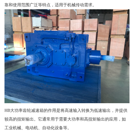
靠和使用范围广泛等特点，适用于机械传动需求。
HB大功率齿轮减速箱的作用是将高速输入转换为低速输出，并提供
较高的扭矩输出。它通常用于需要大功率和高扭矩输出的应用，如
工业机械、电动机、自动化设备等。