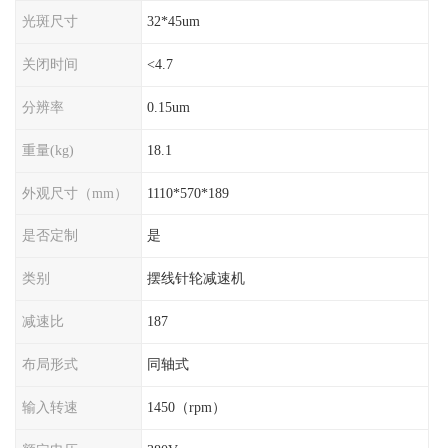
光斑尺寸
32*45um
关闭时间
<4.7
分辨率
0.15um
重量(kg)
18.1
外观尺寸（mm）
1110*570*189
是否定制
是
类别
摆线针轮减速机
减速比
187
布局形式
同轴式
输入转速
1450（rpm）