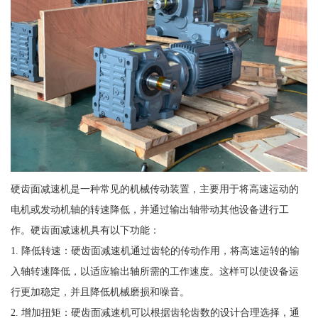
硬齿面减速机是一种常见的机械传动装置，主要用于将高速运动的
电机或发动机轴的转速降低，并通过输出轴带动其他设备进行工
作。硬齿面减速机具有以下功能：
1. 降低转速：硬齿面减速机通过齿轮的传动作用，将高速运转的输
入轴转速降低，以适应输出轴所需的工作速度。这样可以使设备运
行更加稳定，并且降低机械磨损和噪音。
2. 增加扭矩：硬齿面减速机可以根据齿轮齿数的设计合理选择，通