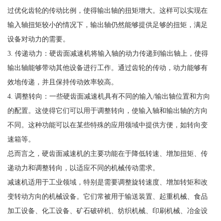
过优化齿轮的传动比例，使得输出轴的扭矩增大。这样可以实现在
输入轴扭矩较小的情况下，输出轴仍然能够提供足够的扭矩，满足
设备对动力的需要。
3. 传递动力：硬齿面减速机将输入轴的动力传递到输出轴上，使得
输出轴能够带动其他设备进行工作。通过齿轮的传动，动力能够有
效地传递，并且保持传动效率较高。
4. 调整转向：一些硬齿面减速机具有不同的输入/输出轴位置和方向
的配置。这使得它们可以用于调整转向，使输入轴和输出轴的方向
不同。这种功能可以在某些特殊的应用领域中提供方便，如转向变
速箱等。
总而言之，硬齿面减速机的主要功能在于降低转速、增加扭矩、传
递动力和调整转向，以适应不同的机械传动需求。
减速机适用于工业领域，特别是需要调整旋转速度、增加转矩和改
变转动方向的机械设备。它们常被用于输送装置、起重机械、食品
加工设备、化工设备、矿石破碎机、纺织机械、印刷机械、冶金设