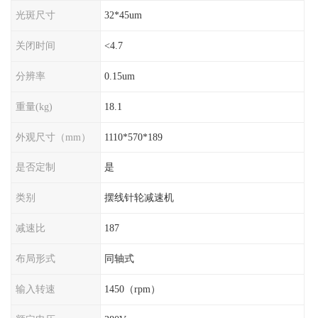
光斑尺寸
32*45um
关闭时间
<4.7
分辨率
0.15um
重量(kg)
18.1
外观尺寸（mm）
1110*570*189
是否定制
是
类别
摆线针轮减速机
减速比
187
布局形式
同轴式
输入转速
1450（rpm）