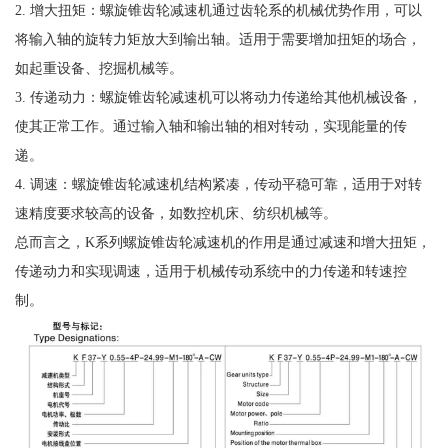
2. 增大扭矩：螺旋锥齿轮减速机通过齿轮系的机械优势作用，可以
将输入轴的旋转力矩放大到输出轴。适用于需要增加扭矩的场合，
如起重设备、挖掘机械等。
3. 传递动力：螺旋锥齿轮减速机可以将动力传递给其他机械设备，
使其正常工作。通过输入轴和输出轴的相对转动，实现能量的传
递。
4. 调速：螺旋锥齿轮减速机结构紧凑，传动平稳可靠，适用于对转
速精度要求较高的设备，如数控机床、纺织机械等。
总而言之，K系列螺旋锥齿轮减速机的作用是通过减速和增大扭矩，
传递动力和实现调速，适用于机械传动系统中的力传递和转速控
制。