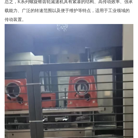
总之，K系列螺旋锥齿轮减速机具有紧凑的结构、高传动效率、强承
载能力、广泛的转速范围以及便于维护等特点，适用于工业领域的
传动装置。