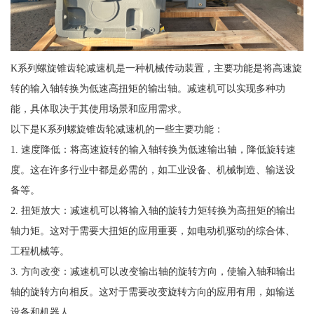
K系列螺旋锥齿轮减速机是一种机械传动装置，主要功能是将高速旋
转的输入轴转换为低速高扭矩的输出轴。减速机可以实现多种功
能，具体取决于其使用场景和应用需求。
以下是K系列螺旋锥齿轮减速机的一些主要功能：
1. 速度降低：将高速旋转的输入轴转换为低速输出轴，降低旋转速
度。这在许多行业中都是必需的，如工业设备、机械制造、输送设
备等。
2. 扭矩放大：减速机可以将输入轴的旋转力矩转换为高扭矩的输出
轴力矩。这对于需要大扭矩的应用重要，如电动机驱动的综合体、
工程机械等。
3. 方向改变：减速机可以改变输出轴的旋转方向，使输入轴和输出
轴的旋转方向相反。这对于需要改变旋转方向的应用有用，如输送
设备和机器人。