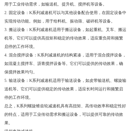
用于工业传动需求，如输送机、提升机、搅拌机等设备。
2. 固定设备：K系列减速机可以与其他设备配合使用，在固定设备中
实现传动功能。例如，用于给料机、振动筛、破碎机等设备。
3. 搬运设备：K系列减速机适用于搬运设备，如起重机、叉车、搬运
机等。它们可以提供高扭矩和稳定的传动效果，适应重负荷和频繁
启停的工作环境。
4. 混合搅拌设备：K系列减速机的结构紧凑，适用于混合搅拌设备，
如混凝土搅拌车、沥青搅拌设备等。它们可以提供的传动效果，确
保搅拌效果均匀。
5. 输送设备：K系列减速机适用于输送设备，如皮带输送机、螺旋输
送机等。它们可以提供稳定的传动效果，适应长时间运行和频繁启
停的工作环境。
总之，K系列螺旋锥齿轮减速机具有高扭矩、高传动效率和稳定性好
的特点，适用于工业传动需求和搬运设备，可以提供可靠的传动效
果。