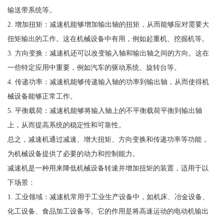
输送带系统等。
2. 增加扭矩：减速机能够增加输出轴的扭矩，从而能够应对需要大
扭矩输出的工作。这在机械设备中有用，例如起重机、挖掘机等。
3. 方向变换：减速机还可以改变输入轴和输出轴之间的方向。这在
一些特定应用中重要，例如汽车的驱动系统、旋转台等。
4. 传递功率：减速机能够传递输入轴的功率到输出轴，从而使得机
械设备能够正常工作。
5. 平衡载荷：减速机能够将输入轴上的不平衡载荷平衡到输出轴
上，从而提高系统的稳定性和可靠性。
总之，减速机通过减速、增大扭矩、方向变换和传递功率等功能，
为机械设备提供了必要的动力和控制能力。
减速机是一种用来降低机械设备转速并增加扭矩的装置，适用于以
下场景：
1. 工业领域：减速机常用于工业生产设备中，如机床、冶金设备、
化工设备、食品加工设备等。它的作用是将高速运动的电动机输出