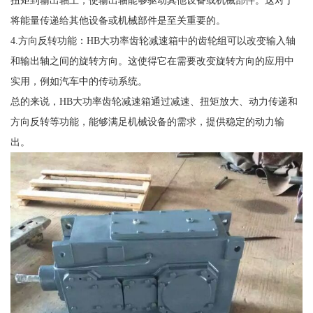
将能量传递给其他设备或机械部件是至关重要的。
4.方向反转功能：HB大功率齿轮减速箱中的齿轮组可以改变输入轴
和输出轴之间的旋转方向。这使得它在需要改变旋转方向的应用中
实用，例如汽车中的传动系统。
总的来说，HB大功率齿轮减速箱通过减速、扭矩放大、动力传递和
方向反转等功能，能够满足机械设备的需求，提供稳定的动力输
出。