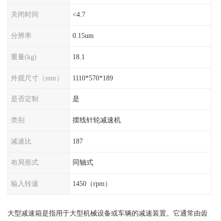
关闭时间
<4.7
分辨率
0.15um
重量(kg)
18.1
外观尺寸（mm）
1110*570*189
是否定制
是
类别
摆线针轮减速机
减速比
187
布局形式
同轴式
输入转速
1450（rpm）
大型减速箱是指用于大型机械设备或车辆的减速装置。它通常由齿