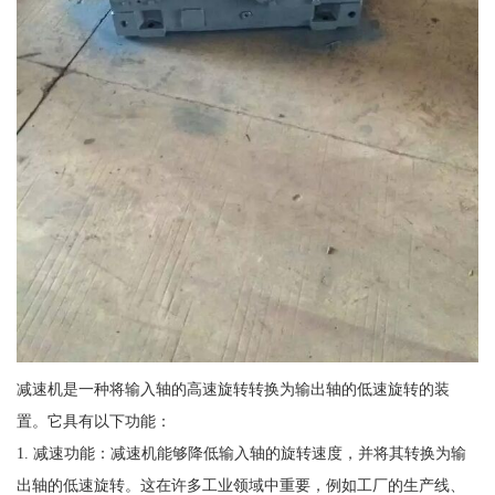
减速机是一种将输入轴的高速旋转转换为输出轴的低速旋转的装
置。它具有以下功能：
1. 减速功能：减速机能够降低输入轴的旋转速度，并将其转换为输
出轴的低速旋转。这在许多工业领域中重要，例如工厂的生产线、