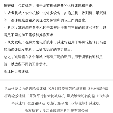
破碎机、包装机等，用于调节机械设备的运行速度和扭矩。
3. 农业机械：农业机械中的许多设备，如拖拉机、收割机、灌溉机
等，都使用减速箱来实现动力传输和调节工作的速度。
4. 机床：减速箱在各类机床中常被用于调节主轴的转速和扭矩，以
满足不同的加工需求和操作要求。
5. 风力发电：在风力发电系统中，减速箱被用于将风轮旋转的高速
转动传递给发电机，以提供稳定的电力输出。
总之，减速箱在各个领域中都有广泛的应用，用于调节转速和扭
矩，以适应不同的工作需求。
浙江恒齿减速机
R系列硬齿面斜齿轮减速机 K系列螺旋锥齿轮减速机 S系列蜗轮蜗
杆齿轮减速机 F系列平行轴齿轮减速机 螺旋锥齿轮转向箱 HB大功
率减速箱 变速箱制造 机械设备研发 RV蜗轮蜗杆减速机
版权所有：浙江新诚减速机科技有限公司