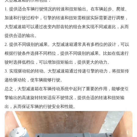
大型减速箱的作用包括：
1. 提供适合车辆行驶情况的转速和扭矩输出。在车辆起步、爬坡、
加速和行驶过程中，引擎的转速和扭矩需根据实际需要进行调整，
大型减速箱可以通过改变内部齿轮的组合来实现不同减速比，从而
提供合适的输出。
2. 提供不同级别的减果。大型减速箱通常具有多档位的设计，可以
根据行驶条件选择不同档位，提供不同级别的减果。比如在低速行
驶时选择低档位，可以增加扭矩输出，提供更大的动力。
3. 实现驱动轮的转动。大型减速箱通过传递引擎的动力，将扭矩传
递给驱动轮，使车辆能够行驶。
总之，大型减速箱在车辆传动系统中起到了重要的作用，能够使引
擎输出的高速旋转转矩适应不驶情况，提供合适的转速和扭矩输
出，从而保证车辆的行驶安全和性能。