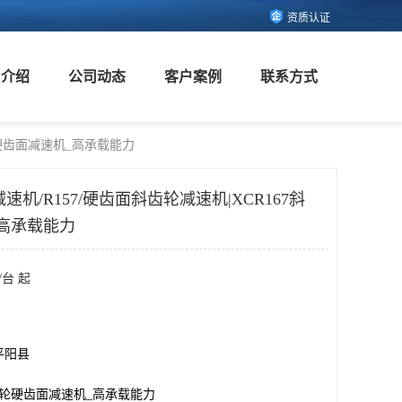
资质认证
司介绍
公司动态
客户案例
联系方式
轮硬齿面减速机_高承载能力
机/R157/硬齿面斜齿轮减速机|XCR167斜
高承载能力
/台 起
平阳县
斜齿轮硬齿面减速机_高承载能力