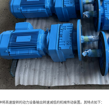
种将高速旋转的动力设备输出转速减低的机械传动装置。其特点如下：