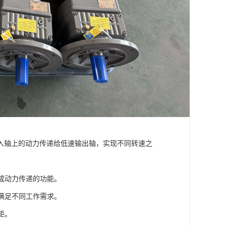
入轴上的动力传递给低速输出轴，实现不同转速之
完成动力传递的功能。
，满足不同工作需求。
矩。