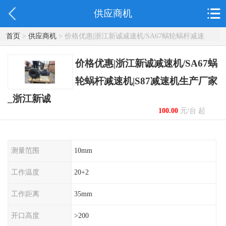
供应商机
首页
>
供应商机
> 价格优惠|浙江新诚减速机/SA67蜗轮蜗杆减速
机|S87减速机生产厂家_浙江新诚
价格优惠|浙江新诚减速机/SA67蜗
轮蜗杆减速机|S87减速机生产厂家
_浙江新诚
100.00
元/台 起
测量范围
10mm
工作温度
20+2
工作距离
35mm
开口高度
>200