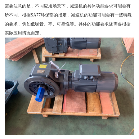
需要注意的是，不同应用场景下，减速机的具体功能要求可能会有
所不同。根据SA77环保部的指定，减速机的功能可能会有一些特殊
的要求，例如低噪音、率、可靠性等。具体的功能要求还需要根据
实际应用情况而定。