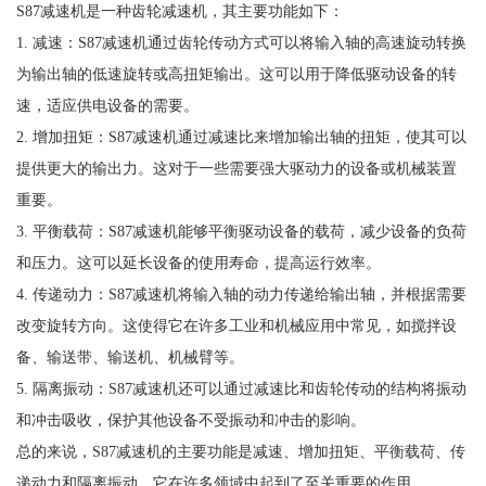
S87减速机是一种齿轮减速机，其主要功能如下：
1. 减速：S87减速机通过齿轮传动方式可以将输入轴的高速旋动转换
为输出轴的低速旋转或高扭矩输出。这可以用于降低驱动设备的转
速，适应供电设备的需要。
2. 增加扭矩：S87减速机通过减速比来增加输出轴的扭矩，使其可以
提供更大的输出力。这对于一些需要强大驱动力的设备或机械装置
重要。
3. 平衡载荷：S87减速机能够平衡驱动设备的载荷，减少设备的负荷
和压力。这可以延长设备的使用寿命，提高运行效率。
4. 传递动力：S87减速机将输入轴的动力传递给输出轴，并根据需要
改变旋转方向。这使得它在许多工业和机械应用中常见，如搅拌设
备、输送带、输送机、机械臂等。
5. 隔离振动：S87减速机还可以通过减速比和齿轮传动的结构将振动
和冲击吸收，保护其他设备不受振动和冲击的影响。
总的来说，S87减速机的主要功能是减速、增加扭矩、平衡载荷、传
递动力和隔离振动。它在许多领域中起到了至关重要的作用。