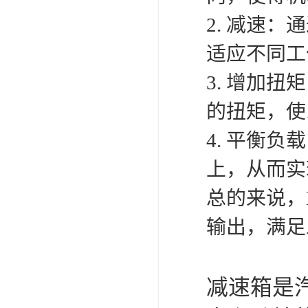
调整，大型
比，从而提
2. 提供
以根据行驶
速行驶时选
3. 实现
传递给驱动
总之，大型
引擎输出的
输出，从而