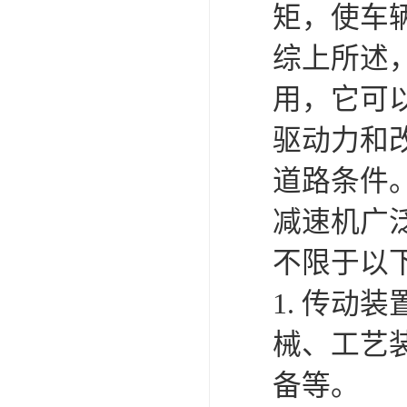
向，使得机
2. 减速
适应不同工
3. 增加
的扭矩，使
4. 平衡
上，从而实
总的来说，
输出，满足