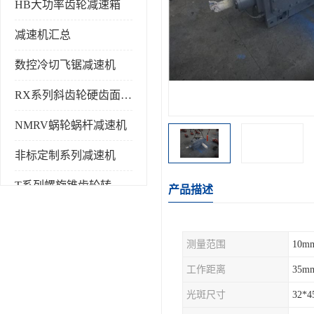
HB大功率齿轮减速箱
减速机汇总
数控冷切飞锯减速机
RX系列斜齿轮硬齿面减速机
NMRV蜗轮蜗杆减速机
非标定制系列减速机
T系列螺旋锥齿轮转向箱
产品描述
测量范围
10m
工作距离
35m
光斑尺寸
32*4