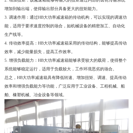
2. 增加扭矩：该减速箱能够将输入的扭矩通过内部的齿轮传输系统
增加到输出端，使得输出部分具备更大的扭矩能力。
3. 调速作用：通过HB大功率减速箱的传动机构，可以实现的调速功
能，适用于要求速度控制的场合，如机械设备的精密加工、自动化
生产线等。
4. 传动效率提高：HB大功率减速箱采用的传动结构，能够提高传动
效率，减少能量损失，提高工作效率。
5. 增强负载能力：HB大功率减速箱能够承受较大的载荷，使得整个
系统能够稳定运行，适用于负载较大，工作环境恶劣的场合。
总之，HB大功率减速箱具有降低转速、增加扭矩、调速、提高传动
效率和增强负载能力等功能，广泛应用于工业设备、工程机械、船
舶、橡塑机械、冶金设备等领域。