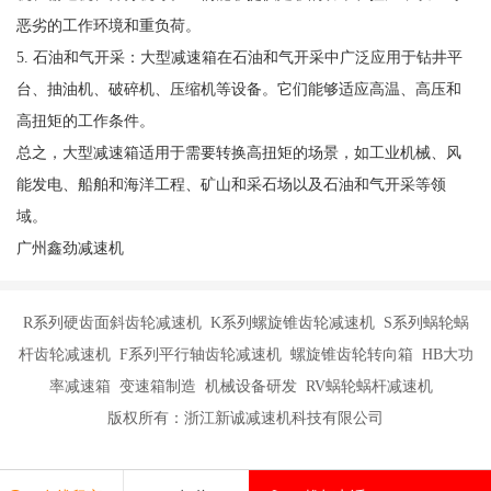
恶劣的工作环境和重负荷。
5. 石油和气开采：大型减速箱在石油和气开采中广泛应用于钻井平
台、抽油机、破碎机、压缩机等设备。它们能够适应高温、高压和
高扭矩的工作条件。
总之，大型减速箱适用于需要转换高扭矩的场景，如工业机械、风
能发电、船舶和海洋工程、矿山和采石场以及石油和气开采等领
域。
广州鑫劲减速机
R系列硬齿面斜齿轮减速机 K系列螺旋锥齿轮减速机 S系列蜗轮蜗
杆齿轮减速机 F系列平行轴齿轮减速机 螺旋锥齿轮转向箱 HB大功
率减速箱 变速箱制造 机械设备研发 RV蜗轮蜗杆减速机
版权所有：浙江新诚减速机科技有限公司