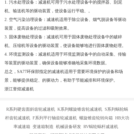
1. 污水处理设备：减速机可用于污水处理设备中的搅拌器、刮泥
机、输送机等的驱动装置，使设备运行平稳、。
2. 空气污染治理设备：减速机适用于除尘设备、烟气脱设备等驱动
装置，提高设备的过滤和吸附效果。
3. 固体废物处理设备：减速机可用于固体废物处理设备中的破碎
机、压缩机等设备的驱动装置，使设备能够地进行固体废物处理。
4. 环境监测设备：减速机适用于环境监测设备中的自动采集、传输
等装置的驱动装置，确保设备能够准确地采集环境数据。
总之，SA77环保部指定的减速机适用于需要环境保护的设备和场
景，能够提供稳定、的驱动力，有助于节能减排和环境保护。
浙江誉煌减速机
R系列硬齿面斜齿轮减速机 K系列螺旋锥齿轮减速机 S系列蜗轮蜗
杆齿轮减速机 F系列平行轴齿轮减速机 螺旋锥齿轮转向箱 HB大功
率减速箱 变速箱制造 机械设备研发 RV蜗轮蜗杆减速机