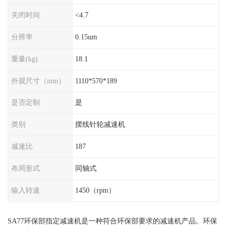
关闭时间
<4.7
分辨率
0.15um
重量(kg)
18.1
外观尺寸（mm）
1110*570*189
是否定制
是
类别
摆线针轮减速机
减速比
187
布局形式
同轴式
输入转速
1450（rpm）
SA77环保部指定减速机是一种符合环保部要求的减速机产品。环保