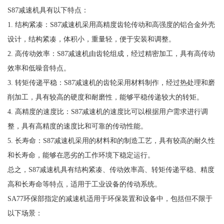
S87减速机具有以下特点：
1. 结构紧凑：S87减速机采用高精度齿轮传动和高强度的铝合金外壳
设计，结构紧凑，体积小，重量轻，便于安装和调整。
2. 高传动效率：S87减速机由齿轮组成，经过精密加工，具有高传动
效率和低噪音特点。
3. 转矩传递平稳：S87减速机的齿轮采用材料制作，经过热处理和磨
削加工，具有较高的硬度和耐磨性，能够平稳传递较大的转矩。
4. 高精度的速度比：S87减速机的速度比可以根据用户需求进行调
整，具有高精度的速度比和可靠的传动性能。
5. 长寿命：S87减速机采用的材料和的制造工艺，具有较高的耐久性
和长寿命，能够在恶劣的工作环境下稳定运行。
总之，S87减速机具有结构紧凑、传动效率高、转矩传递平稳、精度
高和长寿命等特点，适用于工业设备的传动系统。
SA77环保部指定的减速机适用于环保装置和设备中，包括但不限于
以下场景：