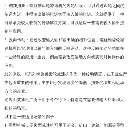
2. 增加扭矩：螺旋锥齿轮减速机的齿轮组设计可以通过齿轮之间的
传递力矩，使得输出轴的扭矩大于输入轴的扭矩。这就提供了一种
能够承受较大载荷的传动解决方案，可以适应一些需要较大输出扭
矩的应用。
3. 反向传动：通过改变输入轴和输出轴的相对位置，螺旋锥齿轮减
速机可以实现输出轴与输入轴的反向运动。这种反向传动的功能在
一些特殊的应用中重要，例如需要改变运动方向或实现对称操作的
应用。
总的来说，K系列螺旋锥齿轮减速机作为一种传动装置，在工业生产
中起着重要的作用，主要用于实现速度的降低、扭矩的增加和运动
方向的改变。
硬齿面减速机广泛应用于各个行业，特别是在需要传输大功率和大
扭矩的场景。
以下是一些适用场景的例子：
1. 重型机械：硬齿面减速机可用于冶金、矿山、建筑、能源等重型