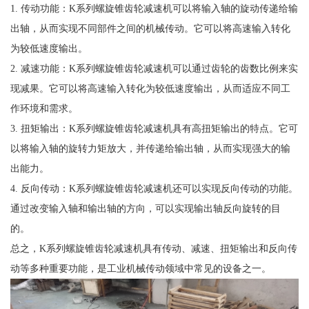
1. 传动功能：K系列螺旋锥齿轮减速机可以将输入轴的旋动传递给输
出轴，从而实现不同部件之间的机械传动。它可以将高速输入转化
为较低速度输出。
2. 减速功能：K系列螺旋锥齿轮减速机可以通过齿轮的齿数比例来实
现减果。它可以将高速输入转化为较低速度输出，从而适应不同工
作环境和需求。
3. 扭矩输出：K系列螺旋锥齿轮减速机具有高扭矩输出的特点。它可
以将输入轴的旋转力矩放大，并传递给输出轴，从而实现强大的输
出能力。
4. 反向传动：K系列螺旋锥齿轮减速机还可以实现反向传动的功能。
通过改变输入轴和输出轴的方向，可以实现输出轴反向旋转的目
的。
总之，K系列螺旋锥齿轮减速机具有传动、减速、扭矩输出和反向传
动等多种重要功能，是工业机械传动领域中常见的设备之一。