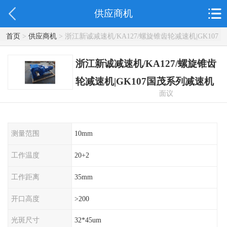
供应商机
首页
>
供应商机
> 浙江新诚减速机/KA127/螺旋锥齿轮减速机|GK107
国茂系列减速机
浙江新诚减速机/KA127/螺旋锥齿
轮减速机|GK107国茂系列减速机
面议
测量范围
10mm
工作温度
20+2
工作距离
35mm
开口高度
>200
光斑尺寸
32*45um