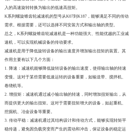
入的高速旋转转换为输出的低速高扭矩。
K系列螺旋锥齿轮减速机的型号从K07到K187，能够满足不同的传动
需求。根据需要，还可以选择不同安装方式和输出轴的类型。
总之，K系列螺旋锥齿轮减速机是一种功能强大、性能优越的工业减
速机，可以实现机械设备的传动要求。
减速机是用于降低旋转设备的输出速度并增加输出扭矩的装置。其
作用主要有以下几个方面：
1. 降速：减速机能够降低旋转设备的输出速度，使得输出轴的转速
变慢。这对于某些需要低速运转的设备重要，如输送带、搅拌机、
卷绕机等。
2. 增扭矩：减速机通过减小输出轴的转速，同时增加扭矩输出，从
而提供更大的输出扭矩。这对于需要扭矩增大的设备，如起重机、
挖掘机、冶金设备等重要。
3. 传动平稳：减速机通过其结构设计和传动方式，能够实现转矩平
稳传递，避免因负载突变而产生的震动和冲击，保证设备的稳定运