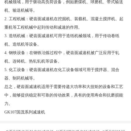
机械领域，用于驱动高负荷设备，例如磨煤机、球磨机、带式输送
机、输送机械等。
2. 工程机械：硬齿面减速机在挖掘机、装载机、混凝土搅拌机、起
重机等工程机械中起到传动和减速的作用。
3. 造纸机械：硬齿面减速机可用于造纸机械领域，用于传动卷纸
机、造纸机等设备。
4. 钢铁设备：在钢铁冶炼过程中，硬齿面减速机被广泛应用于轧
机、连铸机、热轧轧机等设备。
5. 化工设备：硬齿面减速机在化工设备领域可用于搅拌器、混合
器、制药机械等。
总之，硬齿面减速机适用于需要传递大功率和大扭矩的设备和工艺
中，能够提供稳定和可靠的传动效果，具有的使用寿命和抗磨损能
力。
GK107国茂系列减速机