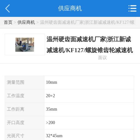
供应商机
首页
>
供应商机
> 温州硬齿面减速机厂家|浙江新诚减速机/KF127/螺
旋锥齿轮减速机
温州硬齿面减速机厂家|浙江新诚
减速机/KF127/螺旋锥齿轮减速机
面议
测量范围
10mm
工作温度
20+2
工作距离
35mm
开口高度
>200
光斑尺寸
32*45um