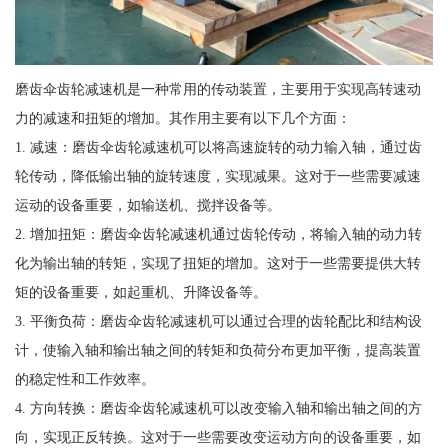
磨齿伞齿轮减速机是一种常用的传动装置，主要用于实现高转速动
力的减速和扭矩的增加。其作用主要有以下几个方面：
1. 减速：磨齿伞齿轮减速机可以将高速旋转的动力输入轴，通过齿
轮传动，降低输出轴的旋转速度，实现减果。这对于一些需要减速
运动的设备重要，如输送机、搅拌设备等。
2. 增加扭矩：磨齿伞齿轮减速机通过齿轮传动，将输入轴的动力转
化为输出轴的转矩，实现了扭矩的增加。这对于一些需要提供大转
矩的设备重要，如起重机、升降设备等。
3. 平衡负荷：磨齿伞齿轮减速机可以通过合理的齿轮配比和结构设
计，使输入轴和输出轴之间的转矩和负荷分布更加平衡，提高装置
的稳定性和工作效率。
4. 方向转换：磨齿伞齿轮减速机可以改变输入轴和输出轴之间的方
向，实现正反转换。这对于一些需要改变运动方向的设备重要，如