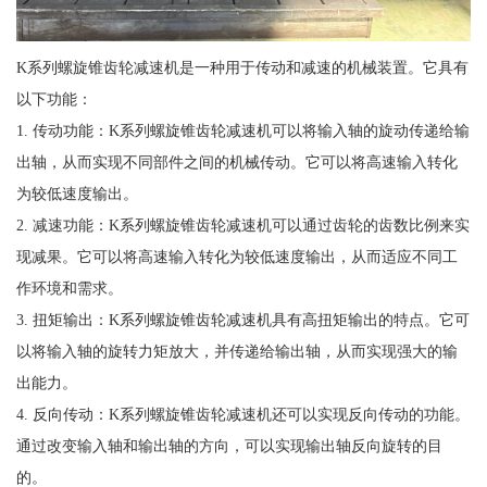
K系列螺旋锥齿轮减速机是一种用于传动和减速的机械装置。它具有
以下功能：
1. 传动功能：K系列螺旋锥齿轮减速机可以将输入轴的旋动传递给输
出轴，从而实现不同部件之间的机械传动。它可以将高速输入转化
为较低速度输出。
2. 减速功能：K系列螺旋锥齿轮减速机可以通过齿轮的齿数比例来实
现减果。它可以将高速输入转化为较低速度输出，从而适应不同工
作环境和需求。
3. 扭矩输出：K系列螺旋锥齿轮减速机具有高扭矩输出的特点。它可
以将输入轴的旋转力矩放大，并传递给输出轴，从而实现强大的输
出能力。
4. 反向传动：K系列螺旋锥齿轮减速机还可以实现反向传动的功能。
通过改变输入轴和输出轴的方向，可以实现输出轴反向旋转的目
的。