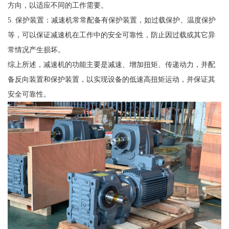
方向，以适应不同的工作需要。
5. 保护装置：减速机常常配备有保护装置，如过载保护、温度保护
等，可以保证减速机在工作中的安全可靠性，防止因过载或其它异
常情况产生损坏。
综上所述，减速机的功能主要是减速、增加扭矩、传递动力，并配
备反向装置和保护装置，以实现设备的低速高扭矩运动，并保证其
安全可靠性。