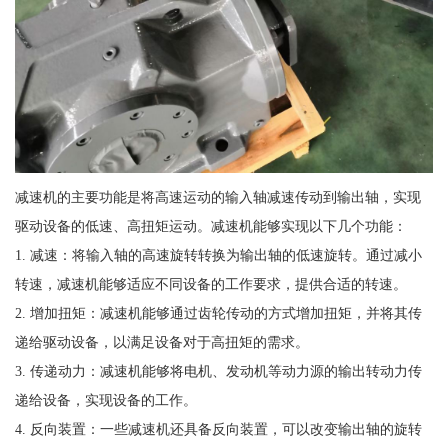
减速机的主要功能是将高速运动的输入轴减速传动到输出轴，实现
驱动设备的低速、高扭矩运动。减速机能够实现以下几个功能：
1. 减速：将输入轴的高速旋转转换为输出轴的低速旋转。通过减小
转速，减速机能够适应不同设备的工作要求，提供合适的转速。
2. 增加扭矩：减速机能够通过齿轮传动的方式增加扭矩，并将其传
递给驱动设备，以满足设备对于高扭矩的需求。
3. 传递动力：减速机能够将电机、发动机等动力源的输出转动力传
递给设备，实现设备的工作。
4. 反向装置：一些减速机还具备反向装置，可以改变输出轴的旋转