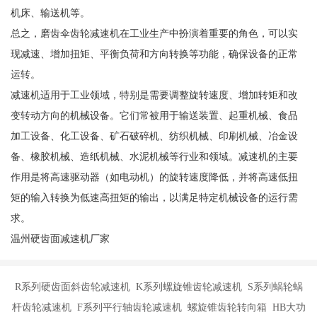
机床、输送机等。
总之，磨齿伞齿轮减速机在工业生产中扮演着重要的角色，可以实
现减速、增加扭矩、平衡负荷和方向转换等功能，确保设备的正常
运转。
减速机适用于工业领域，特别是需要调整旋转速度、增加转矩和改
变转动方向的机械设备。它们常被用于输送装置、起重机械、食品
加工设备、化工设备、矿石破碎机、纺织机械、印刷机械、冶金设
备、橡胶机械、造纸机械、水泥机械等行业和领域。减速机的主要
作用是将高速驱动器（如电动机）的旋转速度降低，并将高速低扭
矩的输入转换为低速高扭矩的输出，以满足特定机械设备的运行需
求。
温州硬齿面减速机厂家
R系列硬齿面斜齿轮减速机 K系列螺旋锥齿轮减速机 S系列蜗轮蜗
杆齿轮减速机 F系列平行轴齿轮减速机 螺旋锥齿轮转向箱 HB大功