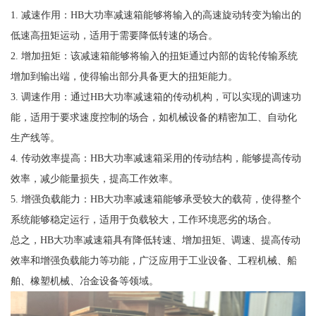
1. 减速作用：HB大功率减速箱能够将输入的高速旋动转变为输出的
低速高扭矩运动，适用于需要降低转速的场合。
2. 增加扭矩：该减速箱能够将输入的扭矩通过内部的齿轮传输系统
增加到输出端，使得输出部分具备更大的扭矩能力。
3. 调速作用：通过HB大功率减速箱的传动机构，可以实现的调速功
能，适用于要求速度控制的场合，如机械设备的精密加工、自动化
生产线等。
4. 传动效率提高：HB大功率减速箱采用的传动结构，能够提高传动
效率，减少能量损失，提高工作效率。
5. 增强负载能力：HB大功率减速箱能够承受较大的载荷，使得整个
系统能够稳定运行，适用于负载较大，工作环境恶劣的场合。
总之，HB大功率减速箱具有降低转速、增加扭矩、调速、提高传动
效率和增强负载能力等功能，广泛应用于工业设备、工程机械、船
舶、橡塑机械、冶金设备等领域。