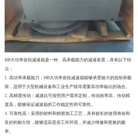
HB大功率齿轮减速箱是一种、高承载能力的减速装置，具有以下特
点：
1. 高功率承载能力：HB大功率齿轮减速箱能够承受较大的扭矩和载
荷，适用于大型机械设备和工业生产线等需要高功率输出的场合。
2. 高精度传动：减速比可按照用户需求定制，传动效率高，传动精
度高，能够保证减速箱的工作稳定性和可靠性。
3. 可靠性高：采用的材料和精密加工工艺，具有较长的使用寿命和
良好的耐久性，能够适应恶劣工作环境，并减少维修和更换的频
率。