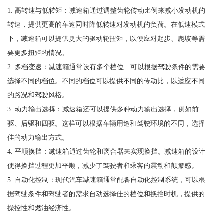
1. 高转速与低转矩：减速箱通过调整齿轮传动比例来减小发动机的
转速，提供更高的车速同时降低转速对发动机的负荷。在低速模式
下，减速箱可以提供更大的驱动轮扭矩，以便应对起步、爬坡等需
要更多扭矩的情况。
2. 多档变速：减速箱通常设有多个档位，可以根据驾驶条件的需要
选择不同的档位。不同的档位可以提供不同的传动比，以适应不同
的路况和驾驶风格。
3. 动力输出选择：减速箱还可以提供多种动力输出选择，例如前
驱、后驱和四驱。这样可以根据车辆用途和驾驶环境的不同，选择
佳的动力输出方式。
4. 平顺换挡：减速箱通过齿轮和离合器来实现换挡。减速箱的设计
使得换挡过程更加平顺，减少了驾驶者和乘客的震动和颠簸感。
5. 自动化控制：现代汽车减速箱通常配备自动化控制系统，可以根
据驾驶条件和驾驶者的需求自动选择佳的档位和换挡时机，提供的
操控性和燃油经济性。