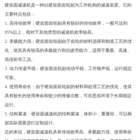
硬齿面减速机是一种以硬齿面齿轮副为工作机构的减速装置。它的
主要特点包括：
1. 高传动效率：硬齿面齿轮副具有较好的传动效率，一般可达到
95%以上，相对于其他类型的减速机效率较高。
2. 承载能力强：硬齿面齿轮副由于齿轮的材料选择和制造工艺的优
化，使其具有较高的承载能力和抗疲劳能力，适用于重载、高速、
高扭矩等工况。
3. 动力传递平稳：硬齿面齿轮副传动平稳，工作噪声低，运行稳定
可靠。
4. 使用寿命长：由于硬齿面齿轮副的材料和处理工艺的优化，使其
具有较长的使用寿命和较少的维修次数，可在恶劣环境下长期稳定
运行。
5. 结构紧凑：硬齿面减速机的结构紧凑，体积小，重量轻，可以根
据实际需要进行定制设计。
总的来说，硬齿面减速机具有传动效率高、承载能力强、使用寿命