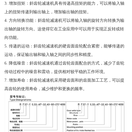
3. 增加扭矩：斜齿轮减速机具有传递高扭矩的能力，可以将输入轴
上的扭矩传递到输出轴上，增加输出轴的扭矩。
4. 方向转换功能：斜齿轮减速机可以将输入轴的旋转方向转换为输
出轴的旋转方向。这使得它在工业应用中可以用于实现正反转或转
向功能。
5. 传递的运动：斜齿轮减速机的硬齿面齿轮配合紧密，能够传递的
运动，保证输出轴和输入轴之间的同步性和精度。
6. 降低噪音：斜齿轮减速机通过齿轮齿面配合的方式，减少了齿轮
传动过程中的噪音和震动，提供相对较平稳的工作环境。
7. 增加寿命：斜齿轮减速机采用硬齿面和的齿面加工工艺，可以提
高齿轮的使用寿命，减少维护和更换的频率。