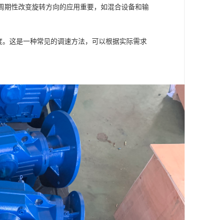
要周期性改变旋转方向的应用重要，如混合设备和输
速度。这是一种常见的调速方法，可以根据实际需求