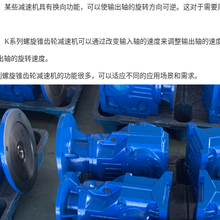
功能：某些减速机具有换向功能，可以使输出轴的旋转方向可逆。这对于需
功能：K系列螺旋锥齿轮减速机可以通过改变输入轴的速度来调整输出轴的
出轴的旋转速度。
列螺旋锥齿轮减速机的功能很多，可以适应不同的应用场景和需求。