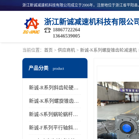
浙江新诚减速机科技有限公
18867722264
13646539005
当前位置：
首页
>
供应商机
>
新诚-K系列螺旋锥齿轮减速机
产品分类
product
新诚-R系列斜齿轮硬齿面减速机
新诚-K系列螺旋锥齿轮减速机
新诚-S系列蜗轮蜗杆齿轮减速机
新诚-F系列平行轴斜齿轮减速机