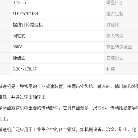
0.15um
重量(kg)
1110*570*189
是否定制
摆线针轮减速机
减速比
同轴式
输入转速
380V
输出转速范围
硬齿面
安装形式
5.36～178.37
封装
减速机是一种常见的工业减速装置，由磨齿伞齿轮、输入轴、输出轴和外
降低，并通过输出轴输出。
是磨齿减速机中重要的传动部件，它具有齿数多、尺寸小、传动比稳定等
加工。
减速机广泛应用于工业生产中的各个领域，如机械设备、冶金、矿山、化