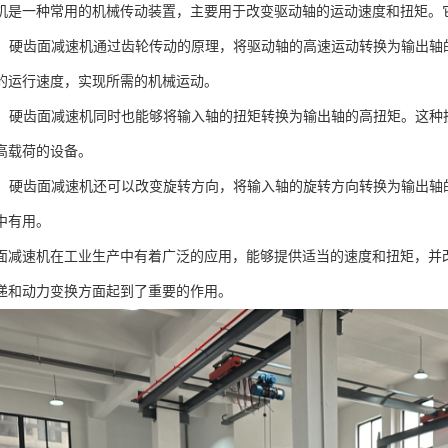
机是一种常用的机械传动装置，主要用于改变驱动轴的运动速度和扭矩。
减少：硬齿面减速机通过齿轮传动的原理，将驱动轴的高速运动转换为输出
的运行速度，实现所需的机械运动。
增加：硬齿面减速机同时也能够将输入轴的扭矩转换为输出轴的高扭矩。这
高载荷的设备。
改变：硬齿面减速机还可以改变旋转方向，将输入轴的旋转方向转换为输出
中有用。
面减速机在工业生产中有着广泛的应用，能够提供适当的速度和扭矩，并
递和动力变换方面起到了重要的作用。