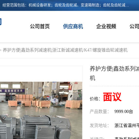
浙江新诚减速机科技有限公司成立于2006年，注册地位于浙江省平阳县。经营范围包括：机械设备研发；齿轮及齿轮减、变速箱制造；齿轮及齿轮减、变速箱销售；轴承、齿轮和传动部件制造；轴承、齿轮和传动部件销售；货物进出口；技术进出口等。
司
公司首页
供应商机
企业视频
公
> 养护方便|鑫劲系列减速机|浙江新诚减速机/K47/螺旋锥齿轮减速机
养护方便|鑫劲系列减
机
面议
价格：
产品数量：
9999.00台
发货地址：
浙江省温州