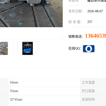
关键词：
鑫劲系列减
发布日期：
2026-08-07
阅 读 量：
257
1364653
销售电话：
在线QQ：
10mm
工作温度
35mm
开口高度
32*45um
关闭时间