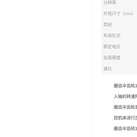
分辨率
外观尺寸（mm）
类别
布局形式
额定电压
齿面硬度
速比
磨齿伞齿轮
入轴的转速
磨齿伞齿轮
控机床进行
磨齿伞齿轮