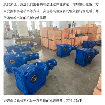
总的来说，减速机的主要功能是通过降低转速、增加输出扭矩、方
向变换和传递功率等方式，实现将高速旋转的输入轴转速减缓，并
传递给输出轴的机械传动作用。
磨齿伞齿轮减速机是一种常用的减速设备，其特点如下：