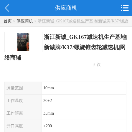
供应商机
首页
>
供应商机
> 浙江新诚_GK167减速机生产基地|新诚牌/K37/螺旋
锥齿轮减速机|网络商铺
浙江新诚_GK167减速机生产基地|
新诚牌/K37/螺旋锥齿轮减速机|网
络商铺
面议
测量范围
10mm
工作温度
20+2
工作距离
35mm
开口高度
>200