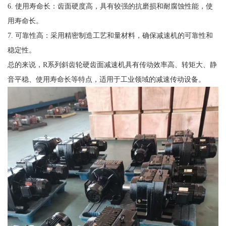
6. 使用寿命长：齿面硬度高，具有较强的抗磨损和耐腐蚀性能，使
用寿命长。
7. 可靠性高：采用精密制造工艺和量材料，确保减速机的可靠性和
稳定性。
总的来说，R系列斜齿轮硬齿面减速机具有传动效率高、转矩大、静
音平稳、使用寿命长等特点，适用于工业领域的减速传动设备。