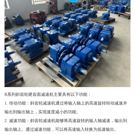
R系列斜齿轮硬齿面减速机主要具有以下功能：
1. 传动功能：斜齿轮减速机通过将输入轴上的高速旋转转动减速并
输出到输出轴上，实现速度减小的功能。
2. 减速功能：斜齿轮减速机能够将高速旋转的输入轴减速，输出到
输出轴上。通过减速功能，可以将高速输入转换为低速输出。