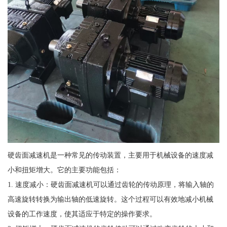
硬齿面减速机是一种常见的传动装置，主要用于机械设备的速度减
小和扭矩增大。它的主要功能包括：
1. 速度减小：硬齿面减速机可以通过齿轮的传动原理，将输入轴的
高速旋转转换为输出轴的低速旋转。这个过程可以有效地减小机械
设备的工作速度，使其适应于特定的操作要求。