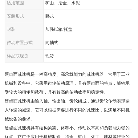
适用范围
矿山、冶金、水泥
安装形式
卧式
封装
加强纸箱/托盘
传动布置形式
同轴式
样品或现货
现货
硬齿面减速机是一种高精度、高承载能力的减速机器，常用于工业
机械和设备中。它采用齿轮传动原理，具有硬齿面的特点，能够承
受较大的扭矩和载荷，具有较高的传动效率和稳定性。
硬齿面减速机由输入轴、输出轴、齿轮组成，通过齿轮传动实现输
入转速的减速。它可以根据需要进行不同的减速比，以满足不同机
械设备的要求。
硬齿面减速机具有结构紧凑、体积小、传动效率高和负载能力强的
优点。它广泛应用于机械制造、冶金、矿山、化工、建材等行业的