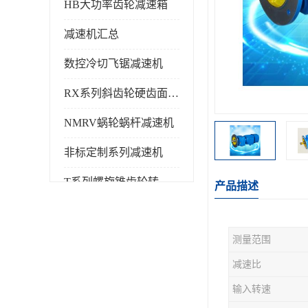
HB大功率齿轮减速箱
减速机汇总
数控冷切飞锯减速机
RX系列斜齿轮硬齿面减速机
NMRV蜗轮蜗杆减速机
非标定制系列减速机
T系列螺旋锥齿轮转向箱
产品描述
测量范围
减速比
输入转速