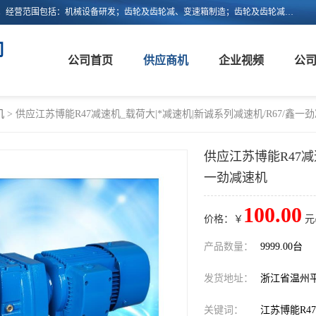
浙江新诚减速机科技有限公司成立于2006年，注册地位于浙江省平阳县。经营范围包括：机械设备研发；齿轮及齿轮减、变速箱制造；齿轮及齿轮减、变速箱销售；轴承、齿轮和传动部件制造；轴承、齿轮和传动部件销售；货物进出口；技术进出口等。
司
公司首页
供应商机
企业视频
公
机
> 供应江苏博能R47减速机_载荷大|*减速机|新诚系列减速机/R67/鑫一
供应江苏博能R47减
一劲减速机
100.00
价格：￥
元
产品数量：
9999.00台
发货地址：
浙江省温州
关键词：
江苏博能R4