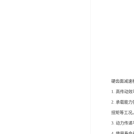
硬齿面减速
1. 高传
2. 承载
扭矩等工况
3. 动力
4. 使用