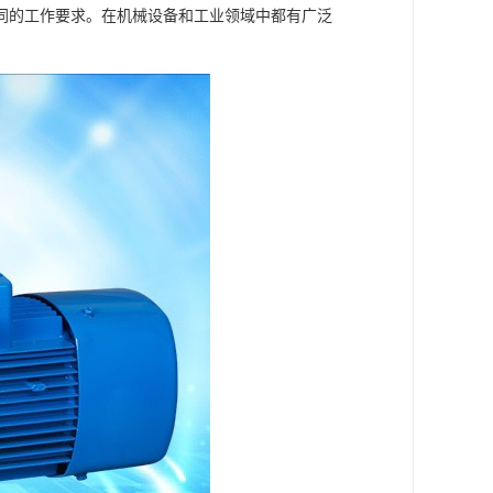
同的工作要求。在机械设备和工业领域中都有广泛