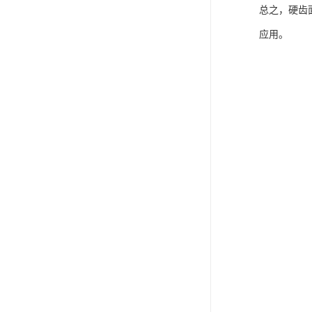
总之，硬齿
应用。