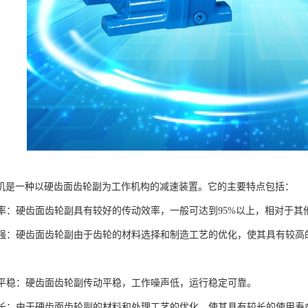
机是一种以硬齿面齿轮副为工作机构的减速装置。它的主要特点包括：
动效率：硬齿面齿轮副具有较好的传动效率，一般可达到95%以上，相对于
能力强：硬齿面齿轮副由于齿轮的材料选择和制造工艺的优化，使其具有较
。
传递平稳：硬齿面齿轮副传动平稳，工作噪声低，运行稳定可靠。
寿命长：由于硬齿面齿轮副的材料和处理工艺的优化，使其具有较长的使用