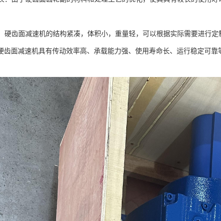
紧凑：硬齿面减速机的结构紧凑，体积小，重量轻，可以根据实际需要进行定
硬齿面减速机具有传动效率高、承载能力强、使用寿命长、运行稳定可靠
。