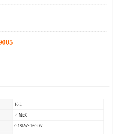
9005
18.1
同轴式
0.18kW~160kW