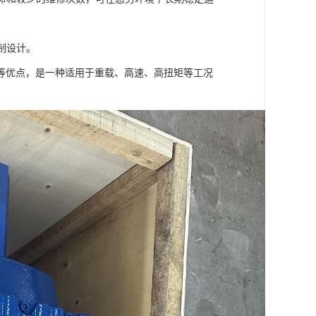
制设计。
等优点，是一种适用于重载、高速、高扭矩等工况