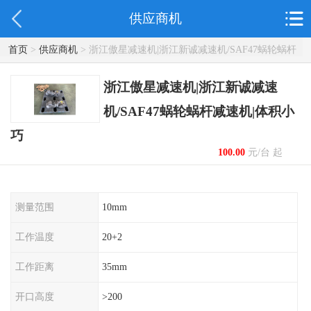
供应商机
首页
>
供应商机
> 浙江傲星减速机|浙江新诚减速机/SAF47蜗轮蜗杆
减速机|体积小巧
浙江傲星减速机|浙江新诚减速
机/SAF47蜗轮蜗杆减速机|体积小
巧
100.00
元/台 起
测量范围
10mm
工作温度
20+2
工作距离
35mm
开口高度
>200