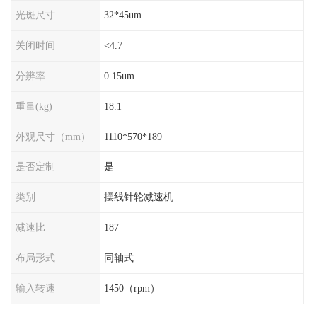
光斑尺寸
32*45um
关闭时间
<4.7
分辨率
0.15um
重量(kg)
18.1
外观尺寸（mm）
1110*570*189
是否定制
是
类别
摆线针轮减速机
减速比
187
布局形式
同轴式
输入转速
1450（rpm）