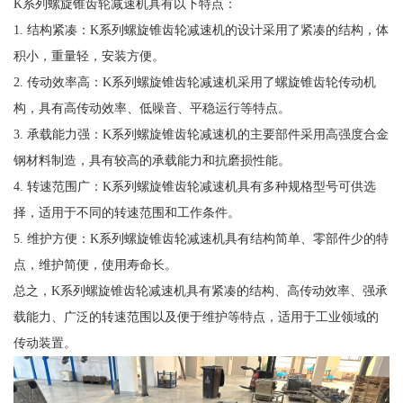
K系列螺旋锥齿轮减速机具有以下特点：
1. 结构紧凑：K系列螺旋锥齿轮减速机的设计采用了紧凑的结构，体
积小，重量轻，安装方便。
2. 传动效率高：K系列螺旋锥齿轮减速机采用了螺旋锥齿轮传动机
构，具有高传动效率、低噪音、平稳运行等特点。
3. 承载能力强：K系列螺旋锥齿轮减速机的主要部件采用高强度合金
钢材料制造，具有较高的承载能力和抗磨损性能。
4. 转速范围广：K系列螺旋锥齿轮减速机具有多种规格型号可供选
择，适用于不同的转速范围和工作条件。
5. 维护方便：K系列螺旋锥齿轮减速机具有结构简单、零部件少的特
点，维护简便，使用寿命长。
总之，K系列螺旋锥齿轮减速机具有紧凑的结构、高传动效率、强承
载能力、广泛的转速范围以及便于维护等特点，适用于工业领域的
传动装置。