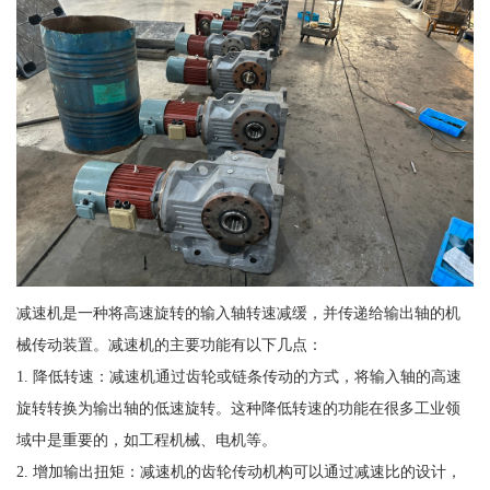
减速机是一种将高速旋转的输入轴转速减缓，并传递给输出轴的机
械传动装置。减速机的主要功能有以下几点：
1. 降低转速：减速机通过齿轮或链条传动的方式，将输入轴的高速
旋转转换为输出轴的低速旋转。这种降低转速的功能在很多工业领
域中是重要的，如工程机械、电机等。
2. 增加输出扭矩：减速机的齿轮传动机构可以通过减速比的设计，