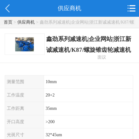
供应商机
首页
>
供应商机
> 鑫劲系列减速机|企业网站|浙江新诚减速机/K87/螺
旋锥齿轮减速机
鑫劲系列减速机|企业网站|浙江新
诚减速机/K87/螺旋锥齿轮减速机
面议
测量范围
10mm
工作温度
20+2
工作距离
35mm
开口高度
>200
光斑尺寸
32*45um