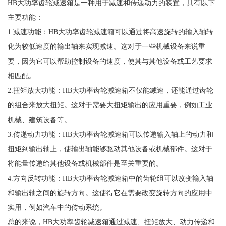
HB大功率齿轮减速箱是一种用于减速和传递动力的装置，具有以下
主要功能：
1.减速功能：HB大功率齿轮减速箱可以通过将高速旋转的输入轴转
化为较低速度的输出轴来实现减速。这对于一些机械设备来说重
要，因为它可以帮助控制设备的速度，使其与其他设备或工艺要求
相匹配。
2.扭矩放大功能：HB大功率齿轮减速箱不仅能减速，还能通过齿轮
的组合来放大扭矩。这对于需要大扭矩输出的应用重要，例如工业
机械、建筑设备等。
3.传递动力功能：HB大功率齿轮减速箱可以传递输入轴上的动力和
扭矩到输出轴上，使输出轴能够驱动其他设备或机械部件。这对于
将能量传递给其他设备或机械部件是至关重要的。
4.方向反转功能：HB大功率齿轮减速箱中的齿轮组可以改变输入轴
和输出轴之间的旋转方向。这使得它在需要改变旋转方向的应用中
实用，例如汽车中的传动系统。
总的来说，HB大功率齿轮减速箱通过减速、扭矩放大、动力传递和