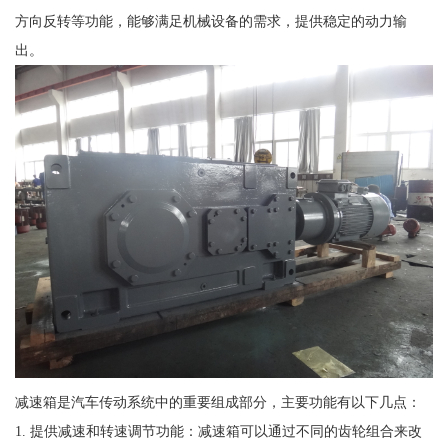
方向反转等功能，能够满足机械设备的需求，提供稳定的动力输
出。
减速箱是汽车传动系统中的重要组成部分，主要功能有以下几点：
1. 提供减速和转速调节功能：减速箱可以通过不同的齿轮组合来改