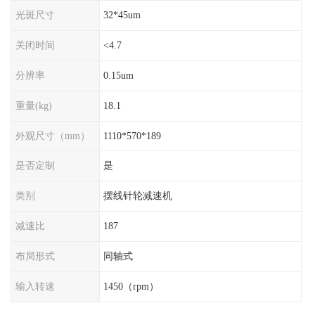
光斑尺寸
32*45um
关闭时间
<4.7
分辨率
0.15um
重量(kg)
18.1
外观尺寸（mm）
1110*570*189
是否定制
是
类别
摆线针轮减速机
减速比
187
布局形式
同轴式
输入转速
1450（rpm）