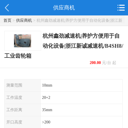
供应商机
首页
>
供应商机
> 杭州鑫劲减速机|养护方便用于自动化设备|浙江新
诚减速机/B4SH8/工业齿轮箱
杭州鑫劲减速机|养护方便用于自
动化设备|浙江新诚减速机/B4SH8/
工业齿轮箱
200.00
元/台 起
测量范围
10mm
工作温度
20+2
工作距离
35mm
开口高度
>200