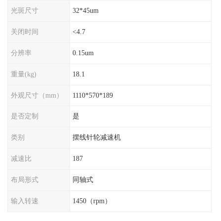
光斑尺寸
32*45um
关闭时间
<4.7
分辨率
0.15um
重量(kg)
18.1
外观尺寸（mm）
1110*570*189
是否定制
是
类别
摆线针轮减速机
减速比
187
布局形式
同轴式
输入转速
1450（rpm）