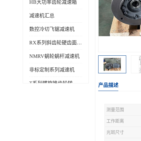
HB大功率齿轮减速箱
减速机汇总
数控冷切飞锯减速机
RX系列斜齿轮硬齿面减速机
NMRV蜗轮蜗杆减速机
非标定制系列减速机
T系列螺旋锥齿轮转向箱
产品描述
测量范围
工作距离
光斑尺寸