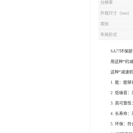
分辨率
外观尺寸（mm）
类别
布局形式
SA77环
用这种*的
这种*减速
1. 能：
2. 低噪
3. 高可
4. 长寿
5. 环保