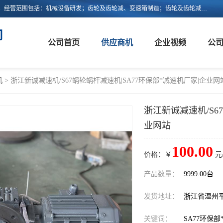
浙江新诚减速机科技有限公司成立于2006年，注册地位于浙江省平阳县。经营范围包括：机械设备研发；齿轮及齿轮减、变速箱制造；齿轮及齿轮减、变速箱销售；轴承、齿轮和传动部件制造；轴承、齿轮和传动部件销售；货物进出口；技术进出口等。
司
公司首页
供应商机
企业视频
公
机
> 浙江新诚减速机/S67蜗轮蜗杆减速机|SA77环保部*减速机厂家|企业网
浙江新诚减速机/S6
业网站
100.00
价格：￥
元
产品数量：
9999.00台
发货地址：
浙江省温州
关键词：
SA77环保