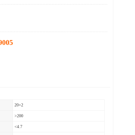
9005
20+2
>200
<4.7