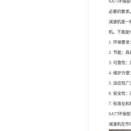
SA77环
必要的要求
减速机是一
机。下面是S
1. 环保
2. 节能
3. 可靠
4. 维护
5. 适应
6. 安全
7. 标准
SA77环
减速机在市