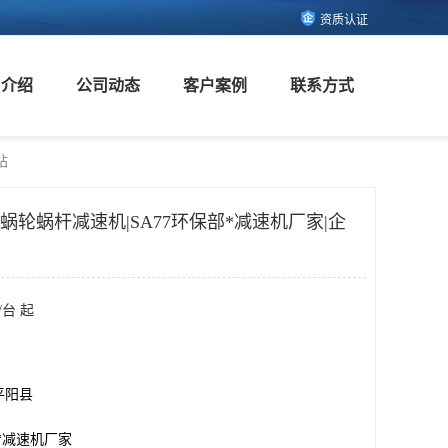
资质认证
司介绍
公司动态
客户案例
联系方式
站
7蜗轮蜗杆减速机|SA77环保部*减速机厂家|企
/台 起
平阳县
部*减速机厂家