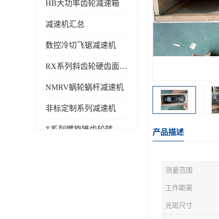
HB大功率齿轮减速箱
减速机汇总
数控冷切飞锯减速机
RX系列斜齿轮硬齿面减速机
NMRV蜗轮蜗杆减速机
非标定制系列减速机
T系列螺旋锥齿轮转向箱
产品描述
测量范围
工作距离
光斑尺寸