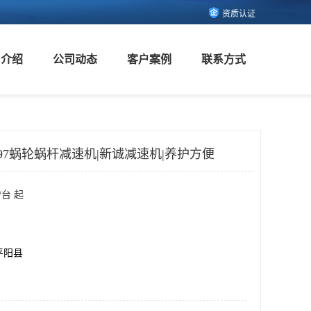
资质认证
司介绍
公司动态
客户案例
联系方式
97蜗轮蜗杆减速机|新诚减速机|养护方便
/台 起
平阳县