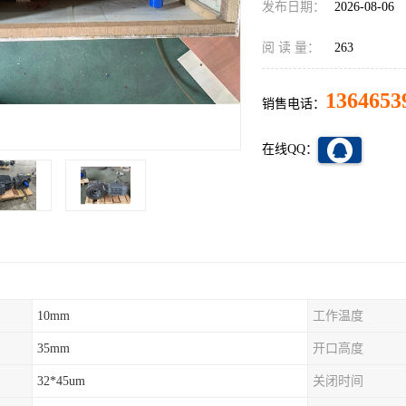
发布日期：
2026-08-06
阅 读 量：
263
1364653
销售电话：
在线QQ：
10mm
工作温度
35mm
开口高度
32*45um
关闭时间