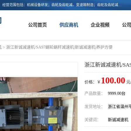
浙江新诚减速机科技有限公司成立于2006年，注册地位于浙江省平阳县。经营范围包括：机械设备研发；齿轮及齿轮减、变速箱制造；齿轮及齿轮减、变速箱销售；轴承、齿轮和传动部件制造；轴承、齿轮和传动部件销售；货物进出口；技术进出口等。
司
公司首页
供应商机
企业视频
公
机
> 浙江新诚减速机/SA97蜗轮蜗杆减速机|新诚减速机|养护方便
浙江新诚减速机/SA
100.00
价格：￥
元
产品数量：
9999.00台
发货地址：
浙江省温州
关键词：
新诚减速机