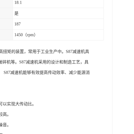
18.1
是
187
1450（rpm）
高扭矩的装置，常用于工业生产中。S87减速机具
碎机等。S87减速机采用的设计和制造工艺，具
 S87减速机能够有效提高传动效率、减少能源消
，可以实现大传动比。
较高。
噪音。