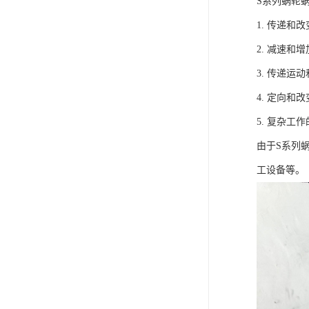
S系列蜗轮
1. 传递
2. 减速
3. 传递
4. 定向
5. 复杂
由于S系列
工设备等。