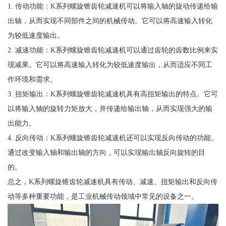
1. 传动功能：K系列螺旋锥齿轮减速机可以将输入轴的旋动传递给输
出轴，从而实现不同部件之间的机械传动。它可以将高速输入转化
为较低速度输出。
2. 减速功能：K系列螺旋锥齿轮减速机可以通过齿轮的齿数比例来实
现减果。它可以将高速输入转化为较低速度输出，从而适应不同工
作环境和需求。
3. 扭矩输出：K系列螺旋锥齿轮减速机具有高扭矩输出的特点。它可
以将输入轴的旋转力矩放大，并传递给输出轴，从而实现强大的输
出能力。
4. 反向传动：K系列螺旋锥齿轮减速机还可以实现反向传动的功能。
通过改变输入轴和输出轴的方向，可以实现输出轴反向旋转的目
的。
总之，K系列螺旋锥齿轮减速机具有传动、减速、扭矩输出和反向传
动等多种重要功能，是工业机械传动领域中常见的设备之一。