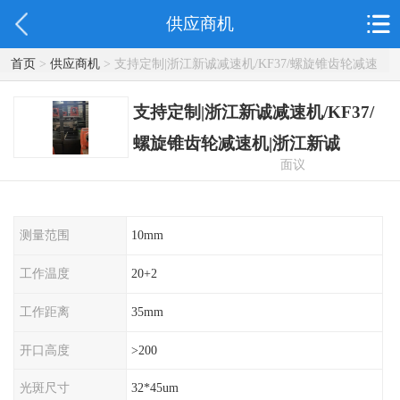
供应商机
首页
>
供应商机
> 支持定制|浙江新诚减速机/KF37/螺旋锥齿轮减速
机|浙江新诚
支持定制|浙江新诚减速机/KF37/
螺旋锥齿轮减速机|浙江新诚
面议
测量范围
10mm
工作温度
20+2
工作距离
35mm
开口高度
>200
光斑尺寸
32*45um