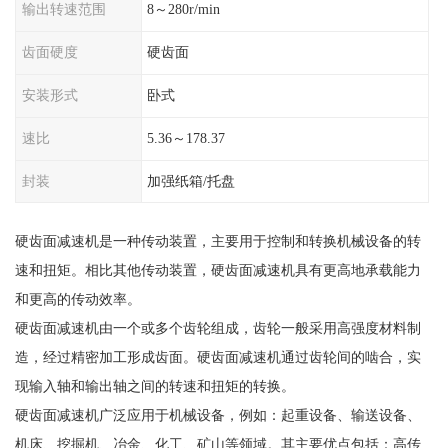
输出转速范围
8～280r/min
齿面硬度
硬齿面
安装形式
卧式
速比
5.36～178.37
封装
加强纸箱/托盘
硬齿面减速机是一种传动装置，主要用于控制和转换机械设备的转
速和扭矩。相比其他传动装置，硬齿面减速机具有更高地承载能力
和更高的传动效率。
硬齿面减速机由一个或多个齿轮组成，齿轮一般采用高强度材料制
造，经过精密加工形成齿面。硬齿面减速机通过齿轮间的啮合，实
现输入轴和输出轴之间的转速和扭矩的转换。
硬齿面减速机广泛应用于机械设备，例如：起重设备、输送设备、
机床、挖掘机、冶金、化工、矿山等领域。其主要优点包括：高传