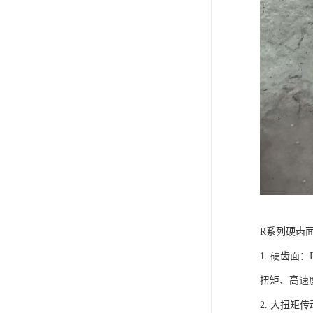
R系列硬齿
1. 硬齿
扭矩、高速
2. 大扭