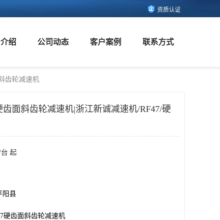
资质认证
司介绍
公司动态
客户案例
联系方式
面斜齿轮减速机
硬齿面斜齿轮减速机|浙江新诚减速机/RF47/硬
/台 起
平阳县
07硬齿面斜齿轮减速机