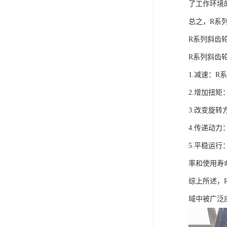
了工作环境
总之，R系
R系列斜齿
R系列斜齿
1.减速：
2.增加扭
3.改变旋
4.传递动
5.平稳运
率和使用寿
综上所述，
域中被广泛