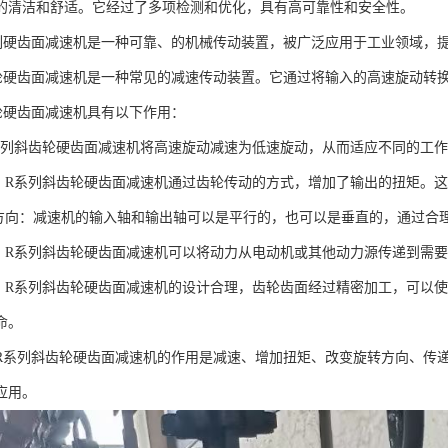
的清洁和舒适。它经过了多项检测和优化，具有高可靠性和安全性。
列硬齿面减速机是一种可靠、的机械传动装置，被广泛应用于工业领域，
轮硬齿面减速机是一种常见的减速传动装置。它通过将输入的高速旋动转
轮硬齿面减速机具有以下作用：
R系列斜齿轮硬齿面减速机将高速旋动减速为低速旋动，从而适应不同的工
矩：R系列斜齿轮硬齿面减速机通过齿轮传动的方式，增加了输出的扭矩。
转方向：减速机的输入轴和输出轴可以是平行的，也可以是垂直的，通过合
力：R系列斜齿轮硬齿面减速机可以将动力从电动机或其他动力源传递到需
行：R系列斜齿轮硬齿面减速机的设计合理，齿轮齿面经过精密加工，可以
命。
R系列斜齿轮硬齿面减速机的作用是减速、增加扭矩、改变旋转方向、传
应用。