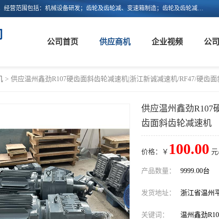
浙江新诚减速机科技有限公司成立于2006年，注册地位于浙江省平阳县。经营范围包括：机械设备研发；齿轮及齿轮减、变速箱制造；齿轮及齿轮减、变速箱销售；轴承、齿轮和传动部件制造；轴承、齿轮和传动部件销售；货物进出口；技术进出口等。
司
公司首页
供应商机
企业视频
公
机
> 供应温州鑫劲R107硬齿面斜齿轮减速机|浙江新诚减速机/RF47/硬齿
供应温州鑫劲R107
齿面斜齿轮减速机
100.00
价格：￥
元
产品数量：
9999.00台
发货地址：
浙江省温州
关键词：
温州鑫劲R1