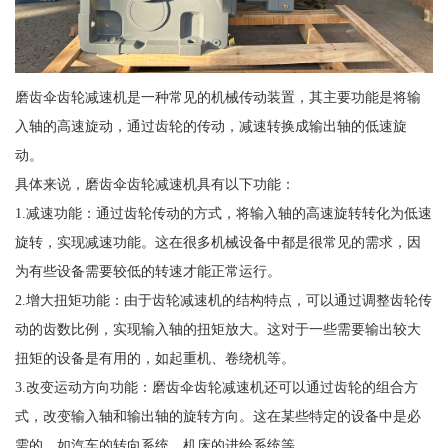
磨齿伞齿轮减速机是一种常见的机械传动装置，其主要功能是将输
入轴的高速旋动，通过齿轮的传动，减速转换成输出轴的低速旋
动。
具体来说，磨齿伞齿轮减速机具有以下功能：
1.减速功能：通过齿轮传动的方式，将输入轴的高速旋转转化为低速
旋转，实现减速功能。这在很多机械设备中都是很常见的需求，因
为有些设备需要较低的转速才能正常运行。
2.增大扭矩功能：由于齿轮减速机的结构特点，可以通过调整齿轮传
动的齿数比例，实现输入轴的扭矩放大。这对于一些需要输出较大
扭矩的设备是有用的，如起重机、卷绕机等。
3.改变运动方向功能：磨齿伞齿轮减速机还可以通过齿轮的组合方
式，改变输入轴和输出轴的旋转方向。这在某些特定的设备中是必
需的，如汽车的转向系统、机床的进给系统等。