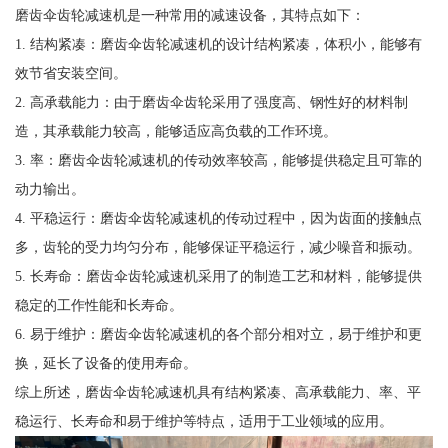
磨齿伞齿轮减速机是一种常用的减速设备，其特点如下：
1. 结构紧凑：磨齿伞齿轮减速机的设计结构紧凑，体积小，能够有
效节省安装空间。
2. 高承载能力：由于磨齿伞齿轮采用了强度高、钢性好的材料制
造，其承载能力较高，能够适应高负载的工作环境。
3. 率：磨齿伞齿轮减速机的传动效率较高，能够提供稳定且可靠的
动力输出。
4. 平稳运行：磨齿伞齿轮减速机的传动过程中，因为齿面的接触点
多，齿轮的受力均匀分布，能够保证平稳运行，减少噪音和振动。
5. 长寿命：磨齿伞齿轮减速机采用了的制造工艺和材料，能够提供
稳定的工作性能和长寿命。
6. 易于维护：磨齿伞齿轮减速机的各个部分相对立，易于维护和更
换，延长了设备的使用寿命。
综上所述，磨齿伞齿轮减速机具有结构紧凑、高承载能力、率、平
稳运行、长寿命和易于维护等特点，适用于工业领域的应用。