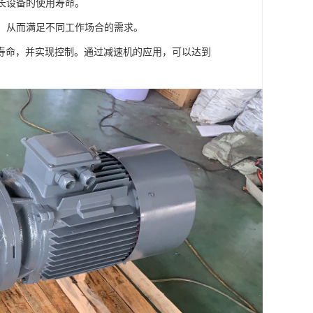
延长设备的使用寿命。
制，从而满足不同工作场合的需求。
寿命，并实现控制。通过减速机的应用，可以达到