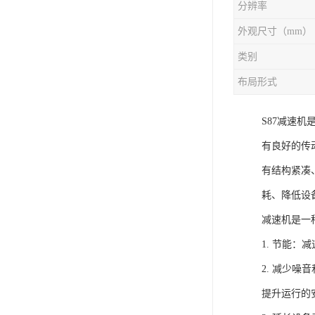
分辨率
外观尺寸（mm）
类别
布局形式
S87减速
有良好的传
有结构紧凑
耗、降低设
减速机是一
1. 节能
2. 减少
提升运行的