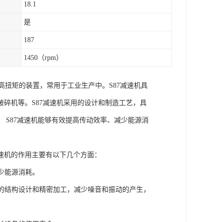
18.1
是
187
1450（rpm）
高扭矩的装置，常用于工业生产中。S87减速机具
碎机等。S87减速机采用的设计和制造工艺，具
 S87减速机能够有效提高传动效率、减少能源消
速机的作用主要有以下几个方面：
少能源消耗。
机的结构设计和精密加工，减少噪音和振动的产生，