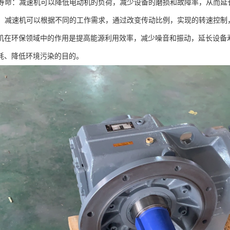
设备寿命：减速机可以降低电动机的负荷，减少设备的磨损和故障率，从而
控制：减速机可以根据不同的工作需求，通过改变传动比例，实现的转速控
机在环保领域中的作用是提高能源利用效率，减少噪音和振动，延长设备
耗、降低环境污染的目的。