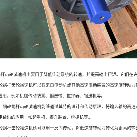
蜗杆齿轮减速机主要用于降低传动系统的转速，并提高输出扭矩。它们在
：蜗轮蜗杆齿轮减速机可以将来自电动机或其他高速驱动装置的高速旋转动
应用，例如机械传动装置、输送带、搅拌器、输送机等。
扭矩：蜗轮蜗杆齿轮减速机能够通过其特的设计和传动原理，将输入轴的高
矩输出的应用，如起重机、提升装置、挖掘机等。
：蜗轮蜗杆齿轮减速机还可以用于反向传动，将低速旋转动力转化为更高的