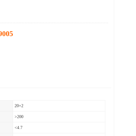
9005
20+2
>200
<4.7