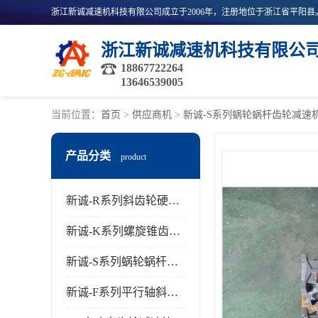
浙江新诚减速机科技有限公
18867722264
13646539005
当前位置：
首页
>
供应商机
>
新诚-S系列蜗轮蜗杆齿轮减速
产品分类
product
新诚-R系列斜齿轮硬齿面减速机
新诚-K系列螺旋锥齿轮减速机
新诚-S系列蜗轮蜗杆齿轮减速机
新诚-F系列平行轴斜齿轮减速机