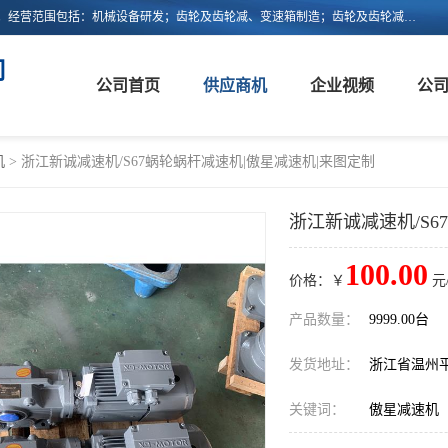
浙江新诚减速机科技有限公司成立于2006年，注册地位于浙江省平阳县。经营范围包括：机械设备研发；齿轮及齿轮减、变速箱制造；齿轮及齿轮减、变速箱销售；轴承、齿轮和传动部件制造；轴承、齿轮和传动部件销售；货物进出口；技术进出口等。
司
公司首页
供应商机
企业视频
公
机
> 浙江新诚减速机/S67蜗轮蜗杆减速机|傲星减速机|来图定制
浙江新诚减速机/S6
100.00
价格：￥
元
产品数量：
9999.00台
发货地址：
浙江省温州
关键词：
傲星减速机