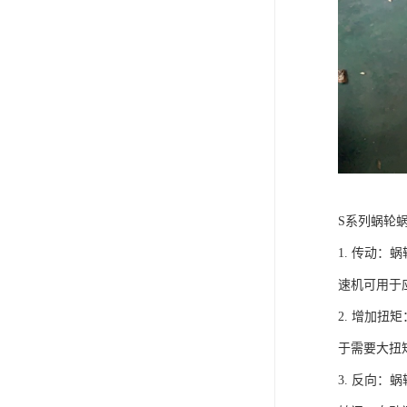
S系列蜗轮
1. 传动
速机可用于
2. 增加
于需要大扭
3. 反向