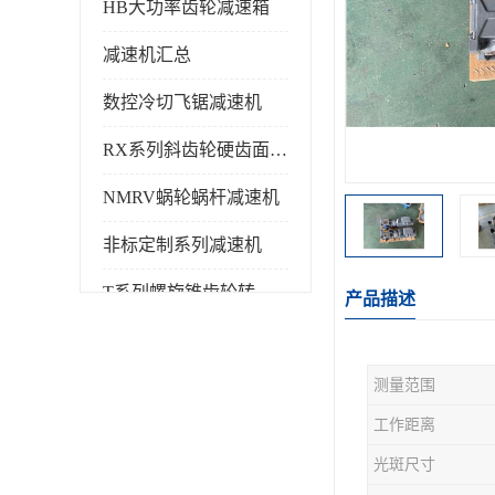
HB大功率齿轮减速箱
减速机汇总
数控冷切飞锯减速机
RX系列斜齿轮硬齿面减速机
NMRV蜗轮蜗杆减速机
非标定制系列减速机
T系列螺旋锥齿轮转向箱
产品描述
测量范围
工作距离
光斑尺寸