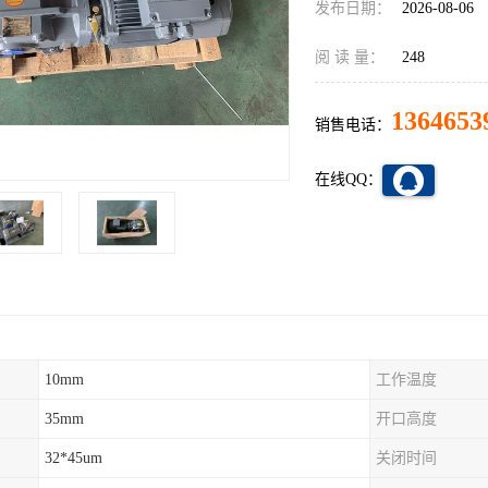
发布日期：
2026-08-06
阅 读 量：
248
1364653
销售电话：
在线QQ：
10mm
工作温度
35mm
开口高度
32*45um
关闭时间