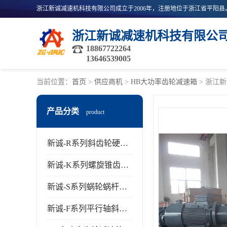
浙江新诚减速机科技有限公
18867722264
13646539005
当前位置：
首页
>
供应商机
>
HB大功率齿轮减速箱
> 浙江新
产品分类
product
新诚-R系列斜齿轮硬齿面减速机
新诚-K系列螺旋锥齿轮减速机
新诚-S系列蜗轮蜗杆齿轮减速机
新诚-F系列平行轴斜齿轮减速机