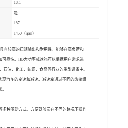
18.1
是
187
1450（rpm）
箱具有较高的扭矩输出和耐用性，能够在高负荷和
和可靠性。HB大功率减速箱可以根据用户需求进
金、石油、化工、纺织、食品等行业的重型设备中。
实现汽车的变速和减速。减速箱通过不同的齿轮组
求。
车等多种驱动方式，方便驾驶员在不同的路况下操作