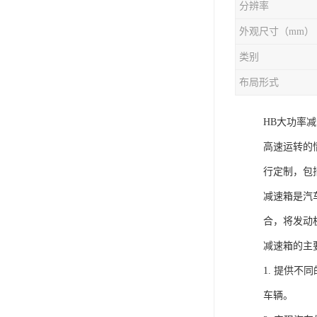
分辨率
外观尺寸（mm）
类别
布局形式
HB大功率
高速运转的
行定制，包
减速箱是汽
合，将发动
减速箱的主
1. 提供
车辆。