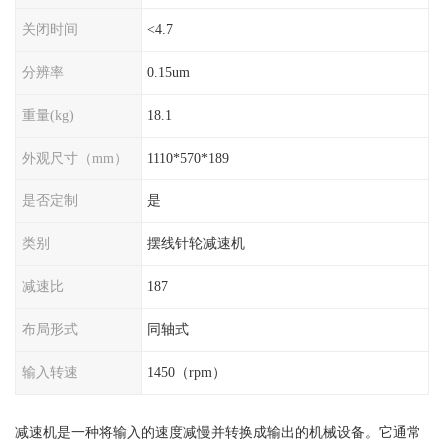
关闭时间
<4.7
分辨率
0.15um
重量(kg)
18.1
外观尺寸（mm）
1110*570*189
是否定制
是
类别
摆线针轮减速机
减速比
187
布局形式
同轴式
输入转速
1450（rpm）
减速机是一种将输入的速度减慢并转换成输出的机械设备。它通常