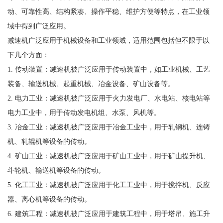
动、可靠性高、结构紧凑、操作平稳、维护方便等特点，在工业领
域中得到广泛应用。
减速机广泛应用于机械设备和工业领域，适用范围包括但不限于以
下几个方面：
1. 传动装置：减速机被广泛应用于传动装置中，如工业机械、工艺
装备、输送机械、起重机械、冶金设备、矿山设备等。
2. 电力工业：减速机被广泛应用于火力发电厂、水电站、核电站等
电力工业中，用于传动发电机组、水泵、风机等。
3. 冶金工业：减速机被广泛应用于冶金工业中，用于轧钢机、连铸
机、轧辊机等设备的传动。
4. 矿山工业：减速机被广泛应用于矿山工业中，用于矿山提升机、
斗轮机、输送机等设备的传动。
5. 化工工业：减速机被广泛应用于化工工业中，用于搅拌机、反应
器、离心机等设备的传动。
6. 建筑工程：减速机被广泛应用于建筑工程中，用于塔吊、施工升