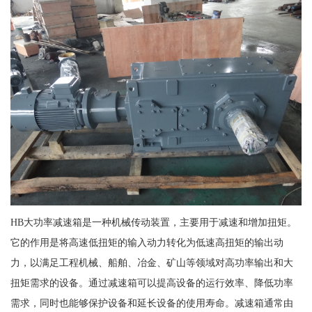
HB大功率减速箱是一种机械传动装置，主要用于减速和增加扭矩。
它的作用是将高速低扭矩的输入动力转化为低速高扭矩的输出动
力，以满足工程机械、船舶、冶金、矿山等领域对高功率输出和大
扭矩需求的设备。通过减速箱可以提高设备的运行效率、降低功率
需求，同时也能够保护设备和延长设备的使用寿命。减速箱通常由