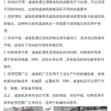
1. 传动比可调：减速机通过调整齿轮的齿数和尺寸比例，可以实现
不同的传动比。这使得减速机能够适应不同的转速要求。
2. 扭矩增加：减速机能够将高速低扭矩的驱动装置转换为低速高扭
矩输出。这种特点使得减速机在一些需要大扭矩输出的应用中有
用。
3. 传动平稳：减速机通过齿轮的啮合来传递动力，其传动过程相对
平稳。这保证了传动的可靠性和稳定性。
4. 结构简单可靠：减速机通常采用齿轮传动结构，结构相对简单，
易于制造和维修。同时，齿轮分布合理，具有较高的传动效率和可
靠性。
5. 使用范围广泛：减速机广泛应用于工业生产中的机械设备，如电
机驱动的输送带、机械臂、起重机等。同时，减速机还可以用于汽
车、船舶、和装备等领域。
总之，减速机具有传动比可调、扭矩增加、传动平稳、结构简单可
靠和使用范围广泛等特点，适用于机械传动需求。