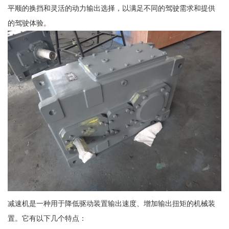
平顺的换挡和灵活的动力输出选择，以满足不同的驾驶需求和提供
的驾驶体验。
减速机是一种用于降低驱动装置输出速度、增加输出扭矩的机械装
置。它有以下几个特点：