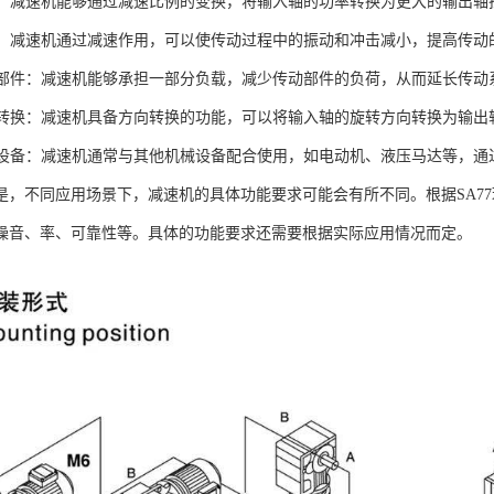
扭矩：减速机能够通过减速比例的变换，将输入轴的功率转换为更大的输出
传动：减速机通过减速作用，可以使传动过程中的振动和冲击减小，提高传
传动部件：减速机能够承担一部分负载，减少传动部件的负荷，从而延长传
方向转换：减速机具备方向转换的功能，可以将输入轴的旋转方向转换为输
其他设备：减速机通常与其他机械设备配合使用，如电动机、液压马达等，
是，不同应用场景下，减速机的具体功能要求可能会有所不同。根据SA7
噪音、率、可靠性等。具体的功能要求还需要根据实际应用情况而定。