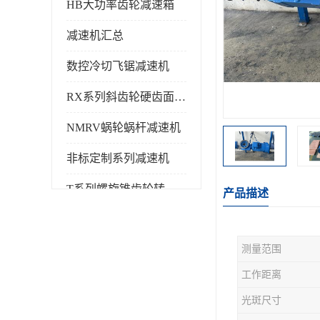
HB大功率齿轮减速箱
减速机汇总
数控冷切飞锯减速机
RX系列斜齿轮硬齿面减速机
NMRV蜗轮蜗杆减速机
非标定制系列减速机
T系列螺旋锥齿轮转向箱
产品描述
测量范围
工作距离
光斑尺寸