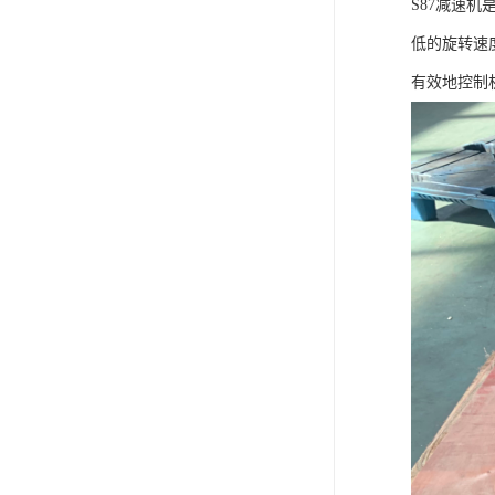
S87减速
低的旋转速
有效地控制