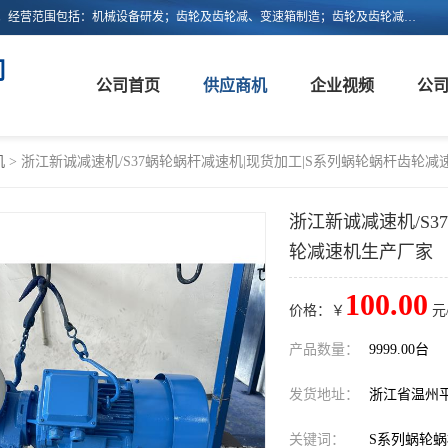
浙江新诚减速机科技有限公司成立于2006年，注册地位于浙江省平阳县。经营范围包括：机械设备研发；齿轮及齿轮减、变速箱制造；齿轮及齿轮减、变速箱销售；轴承、齿轮和传动部件制造；轴承、齿轮和传动部件销售；货物进出口；技术进出口等。
司
公司首页
供应商机
企业视频
公
机
> 浙江新诚减速机/S37蜗轮蜗杆减速机|现货加工|S系列蜗轮蜗杆齿轮
浙江新诚减速机/S3
轮减速机生产厂家
100.00
价格：￥
元
产品数量：
9999.00台
发货地址：
浙江省温州
关键词：
S系列蜗轮