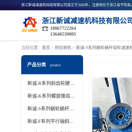
浙江新诚减速机科技有限公
18867722264
13646539005
当前位置：
首页
>
供应商机
>
新诚-S系列蜗轮蜗杆齿轮减速
产品分类
product
新诚-R系列斜齿轮硬齿面减速机
新诚-K系列螺旋锥齿轮减速机
新诚-S系列蜗轮蜗杆齿轮减速机
新诚-F系列平行轴斜齿轮减速机