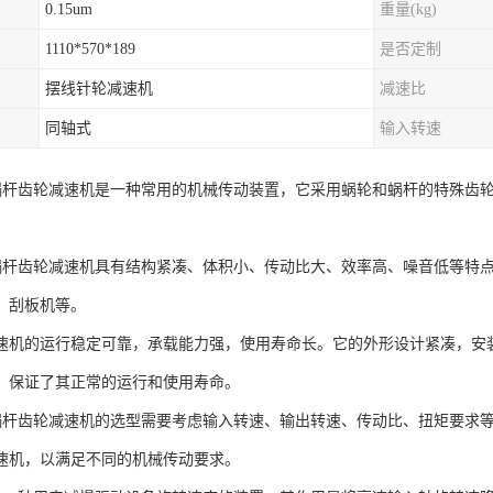
0.15um
重量(kg)
1110*570*189
是否定制
摆线针轮减速机
减速比
同轴式
输入转速
蜗杆齿轮减速机是一种常用的机械传动装置，它采用蜗轮和蜗杆的特殊齿
蜗杆齿轮减速机具有结构紧凑、体积小、传动比大、效率高、噪音低等特
、刮板机等。
速机的运行稳定可靠，承载能力强，使用寿命长。它的外形设计紧凑，安
，保证了其正常的运行和使用寿命。
蜗杆齿轮减速机的选型需要考虑输入转速、输出转速、传动比、扭矩要求
速机，以满足不同的机械传动要求。