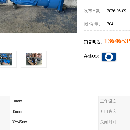
发布日期：
2026-08-09
阅 读 量：
364
1364653
销售电话：
在线QQ：
10mm
工作温度
35mm
开口高度
32*45um
关闭时间